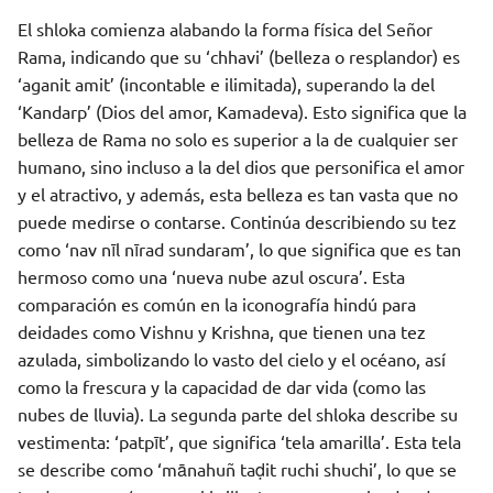
El shloka comienza alabando la forma física del Señor
Rama, indicando que su ‘chhavi’ (belleza o resplandor) es
‘aganit amit’ (incontable e ilimitada), superando la del
‘Kandarp’ (Dios del amor, Kamadeva). Esto significa que la
belleza de Rama no solo es superior a la de cualquier ser
humano, sino incluso a la del dios que personifica el amor
y el atractivo, y además, esta belleza es tan vasta que no
puede medirse o contarse. Continúa describiendo su tez
como ‘nav nīl nīrad sundaram’, lo que significa que es tan
hermoso como una ‘nueva nube azul oscura’. Esta
comparación es común en la iconografía hindú para
deidades como Vishnu y Krishna, que tienen una tez
azulada, simbolizando lo vasto del cielo y el océano, así
como la frescura y la capacidad de dar vida (como las
nubes de lluvia). La segunda parte del shloka describe su
vestimenta: ‘patpīt’, que significa ‘tela amarilla’. Esta tela
se describe como ‘mānahuñ taḍit ruchi shuchi’, lo que se