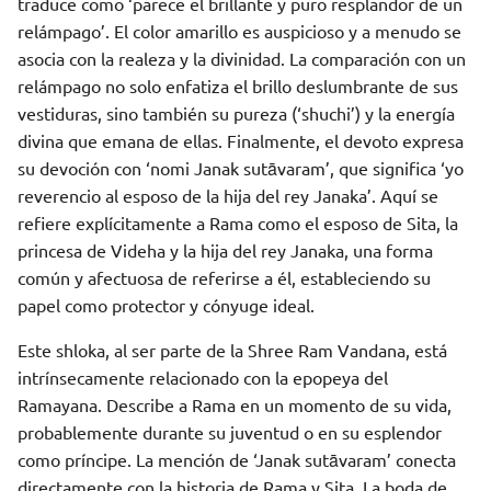
traduce como ‘parece el brillante y puro resplandor de un
relámpago’. El color amarillo es auspicioso y a menudo se
asocia con la realeza y la divinidad. La comparación con un
relámpago no solo enfatiza el brillo deslumbrante de sus
vestiduras, sino también su pureza (‘shuchi’) y la energía
divina que emana de ellas. Finalmente, el devoto expresa
su devoción con ‘nomi Janak sutāvaram’, que significa ‘yo
reverencio al esposo de la hija del rey Janaka’. Aquí se
refiere explícitamente a Rama como el esposo de Sita, la
princesa de Videha y la hija del rey Janaka, una forma
común y afectuosa de referirse a él, estableciendo su
papel como protector y cónyuge ideal.
Este shloka, al ser parte de la Shree Ram Vandana, está
intrínsecamente relacionado con la epopeya del
Ramayana. Describe a Rama en un momento de su vida,
probablemente durante su juventud o en su esplendor
como príncipe. La mención de ‘Janak sutāvaram’ conecta
directamente con la historia de Rama y Sita. La boda de