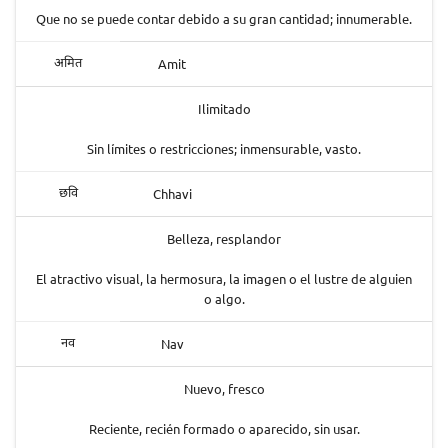
Que no se puede contar debido a su gran cantidad; innumerable.
Amit
अमित
Ilimitado
Sin límites o restricciones; inmensurable, vasto.
Chhavi
छवि
Belleza, resplandor
El atractivo visual, la hermosura, la imagen o el lustre de alguien
o algo.
Nav
नव
Nuevo, fresco
Reciente, recién formado o aparecido, sin usar.