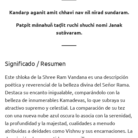
Significado
Kandarp aganit amit chhavi nav nīl nīrad sundaram.
Meaning of Words
Patpīt mānahuñ taḍit ruchi shuchi nomi Janak
sutāvaram.
———
Significado / Resumen
Este shloka de la Shree Ram Vandana es una descripción
poética y reverencial de la belleza divina del Señor Rama.
Destaca su encanto inigualable, comparándolo con la
belleza de innumerables Kamadevas, lo que subraya su
atractivo supremo y celestial. La comparación de su tez
con una nueva nube azul oscura lo asocia con la serenidad,
la profundidad y la majestad, cualidades a menudo
atribuidas a deidades como Vishnu y sus encarnaciones. La