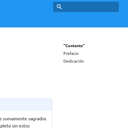
Type to start searching
"Contents"
Prefacio
Dedicación
los sumamente sagrados
pleto sin estos