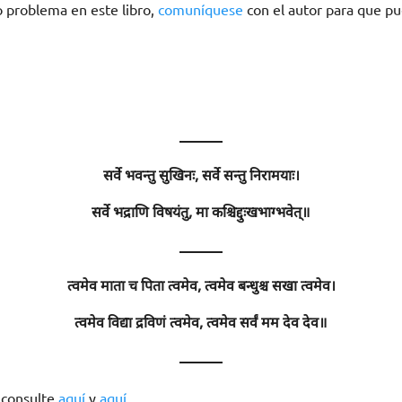
o problema en este libro,
comuníquese
con el autor para que pu
———
सर्वे भवन्तु सुखिनः, सर्वे सन्तु निरामयाः।
सर्वे भद्राणि विषयंतु, मा कश्चिद्दुःखभाग्भवेत्॥
———
त्वमेव माता च पिता त्वमेव, त्वमेव बन्धुश्च सखा त्वमेव।
त्वमेव विद्या द्रविणं त्वमेव, त्वमेव सर्वं मम देव देव॥
———
, consulte
aquí
y
aquí.