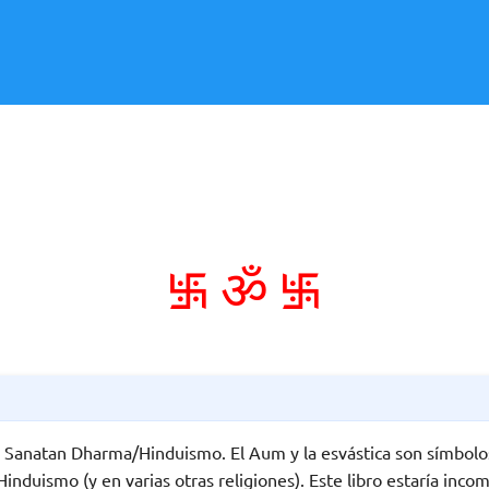
࿗
࿗
ॐ
 el Sanatan Dharma/Hinduismo. El Aum y la esvástica son símbo
nduismo (y en varias otras religiones). Este libro estaría incom