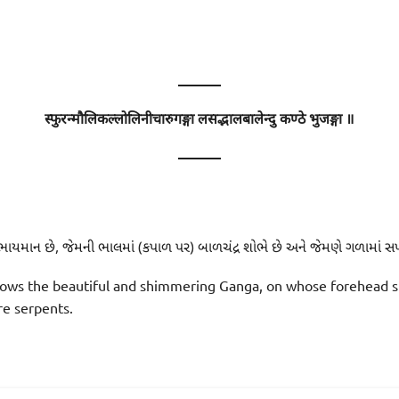
———
स्फुरन्मौलिकल्लोलिनीचारुगङ्गा लसद्भालबालेन्दु कण्ठे भुजङ्गा ॥
———
ોભાયમાન છે, જેમની ભાલમાં (કપાળ પર) બાળચંદ્ર શોભે છે અને જેમણે ગળામાં સર્પ
ows the beautiful and shimmering Ganga, on whose forehead s
e serpents.