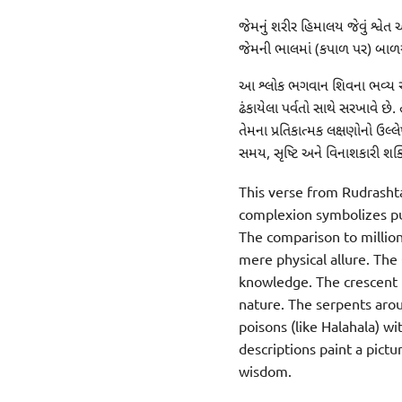
જેમનું શરીર હિમાલય જેવું શ્વેત
જેમની ભાલમાં (કપાળ પર) બાળચંદ
આ શ્લોક ભગવાન શિવના ભવ્ય અને પ
ઢંકાયેલા પર્વતો સાથે સરખાવે છે.
તેમના પ્રતિકાત્મક લક્ષણોનો ઉલ્લ
સમય, સૃષ્ટિ અને વિનાશકારી શક્ત
This verse from Rudrashta
complexion symbolizes pur
The comparison to million
mere physical allure. The 
knowledge. The crescent m
nature. The serpents arou
poisons (like Halahala) wi
descriptions paint a pict
wisdom.