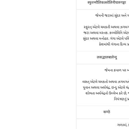
स्फुरन्मौलिकल्लोलिनीचारुगङ्गा
જેમની જટામાં સુંદર અને ચ
સ્ફુરત્ એટલે ચમકતી અથવા ઝગમગ
જટા અથવા મસ્તક. કલ્લોલિનિ એટલે
સુંદર અથવા મનોહર. ગંગા એટલે પવ
કેશમાંથી ગંગાના દિવ્ય પ્
लसद्भालबालेन्दु
જેમના કપાળ પર બા
લસત્ એટલે ચમકતો અથવા ઝગમગતો
યુવાન અથવા અર્ધચંદ્ર. ઇન્દુ એટલે
શોભતા અર્ધચંદ્રનો ઉલ્લેખ કરે છે,
નિયંત્રણનું પ
कण्ठे
ગળામાં, ક