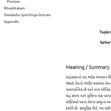
Preview
Bilvashtakam
Dwadasha Jyotirlinga Stotram
Appendix
Tuṣār
Sphur
Meaning / Summary
રુદ્રાષ્ટકમ્નો આ શ્લોક ભગવાન શિવ
જ્યારે તેમનો ગંભીર સ્વભાવ તેમન
આધ્યાત્મિક છે અને માત્ર ભૌતિક 
ચંદ્ર સમય અને સૃષ્ટિના ચક્ર પરના
શક્તિઓ પરના તેમના પ્રભુત્વ અન
દર્શાવે છે. સામૂહિક રીતે, આ વર્ણ