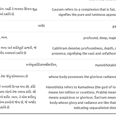
Gauram refers to a complexion that is fair, 
 રંગ. અહીં તે ભગવાન શિવના શુદ્ધ
signifies the pure and luminous appea
ે દર્શાવે છે.
ga
ગભીરં
profound, deep, maje
ં, ભવ્ય
Gabhīram denotes profoundness, depth, o
વ્ય અને શાંતિપૂર્ણ હાજરી, જે
presence, signifying the vast and unfathom
ય સ્વભાવને દર્શાવે છે.
manobhūtakōṭ
મનોભૂતકોટિપ્રભાશ્રીશરીરમ્
whose body possesses the glorious radiance
ા તેજ જેવું શોભાયમાન છે
Manobhūta refers to Kamadeva (the god of lov
 મનમાંથી ઉત્પન્ન થયા છે). કોટિ
means ten million or countless. Prabhā means
ભા એટલે તેજ અથવા કાંતિ. શ્રી
means auspicious or glorious. Śarīram means 
ે શરીર. આમ, તે એવા શરીરનું
body whose glory and radiance are like tha
અસંખ્ય કામદેવો જેવા છે, જે અજોડ
indicating unparalleled divi
ર્શાવે છે.