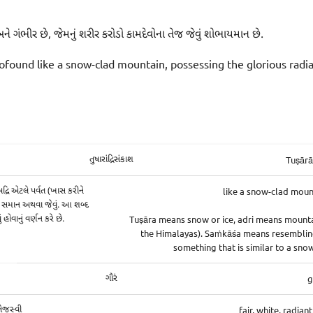
 અને ગંભીર છે, જેમનું શરીર કરોડો કામદેવોના તેજ જેવું શોભાયમાન છે.
ofound like a snow-clad mountain, possessing the glorious radia
Tuṣār
તુષારાંદ્રિસંકાશ
like a snow-clad moun
રિ એટલે પર્વત (ખાસ કરીને
 સમાન અથવા જેવું. આ શબ્દ
Tuṣāra means snow or ice, adri means mountain
 હોવાનું વર્ણન કરે છે.
the Himalayas). Saṁkāśa means resembling o
something that is similar to a sno
g
ગૌરં
fair, white, radiant
 તેજસ્વી