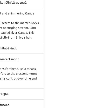
kallōlinīcārugaṅgā
ul and shimmering Ganga
i refers to the matted locks
er or surging stream. Cāru
 sacred river Ganga. This
ully from Shiva’s hair.
hālabālēndu
crescent moon
eans forehead. Bāla means
efers to the crescent moon
 his control over time and
kaṇṭhē
 throat