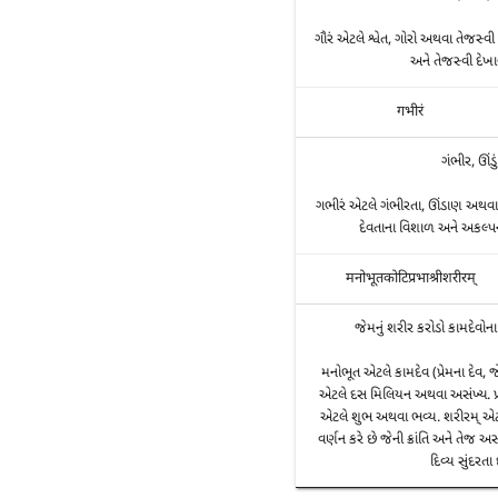
ગૌરં એટલે શ્વેત, ગોરો અથવા તેજસ્વી
અને તેજસ્વી દેખાવન
गभीरं
ગંભીર, ઊંડુ
ગભીરં એટલે ગંભીરતા, ઊંડાણ અથવા ભ
દેવતાના વિશાળ અને અકલ્પની
मनोभूतकोटिप्रभाश्रीशरीरम्
જેમનું શરીર કરોડો કામદેવોન
મનોભૂત એટલે કામદેવ (પ્રેમના દેવ, જે
એટલે દસ મિલિયન અથવા અસંખ્ય. પ્ર
એટલે શુભ અથવા ભવ્ય. શરીરમ્ એટલ
વર્ણન કરે છે જેની ક્રાંતિ અને તેજ 
દિવ્ય સુંદરતા દ