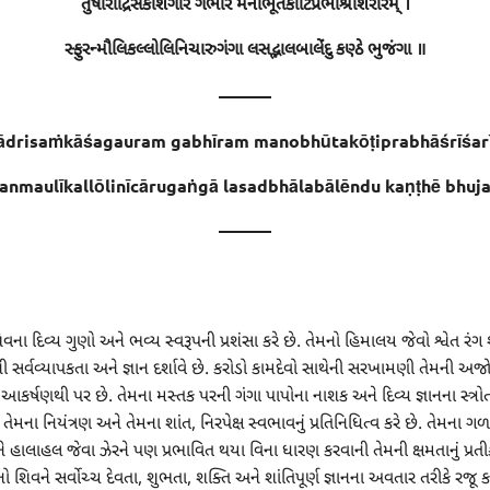
તુષારાંદ્રિસંકાશગૌરં ગભીરં મનોભૂતકોટિપ્રભાશ્રીશરીરમ્ ।
સ્ફુરન્મૌલિકલ્લોલિનિચારુગંગા લસદ્ભાલબાલેંદુ કણ્ઠે ભુજંગા ॥
———
ādrisaṁkāśagauram gabhīram manobhūtakōṭiprabhāśrīśar
anmaulīkallōlinīcārugaṅgā lasadbhālabālēndu kaṇṭhē bhuj
———
ના દિવ્ય ગુણો અને ભવ્ય સ્વરૂપની પ્રશંસા કરે છે. તેમનો હિમાલય જેવો શ્વેત રંગ શુદ
ી સર્વવ્યાપકતા અને જ્ઞાન દર્શાવે છે. કરોડો કામદેવો સાથેની સરખામણી તેમની અજો
આકર્ષણથી પર છે. તેમના મસ્તક પરની ગંગા પાપોના નાશક અને દિવ્ય જ્ઞાનના સ્ત્રોત ત
 તેમના નિયંત્રણ અને તેમના શાંત, નિરપેક્ષ સ્વભાવનું પ્રતિનિધિત્વ કરે છે. તેમના ગ
ે હાલાહલ જેવા ઝેરને પણ પ્રભાવિત થયા વિના ધારણ કરવાની તેમની ક્ષમતાનું પ્રત
નો શિવને સર્વોચ્ચ દેવતા, શુભતા, શક્તિ અને શાંતિપૂર્ણ જ્ઞાનના અવતાર તરીકે રજૂ કર