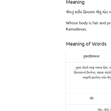
Meaning
જેમનું શરીર હિમાલય જેવું શ્વેત
Whose body is fair and pr
Kamadevas.
Meaning of Words
तुषाराद्रिसंकाश
તુષાર એટલે બરફ અથવા હિમ, અદ્
હિમાલયનો ઉલ્લેખ). સંકાશ એટલે
બરફથી ઢંકાયેલા પર્વત જેવું
गौरं
શ્વેત, ગોરો,