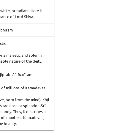
white, or radiant. Here it
rance of Lord Shiva.
bhīram
stic
r a majestic and solemn
able nature of the deity.
iprabhāśrīśarīram
 of millions of Kamadevas
e, born from the mind). Kōṭi
 radiance or splendor. Śrī
body. Thus, it describes a
t of countless Kamadevas,
ne beauty.