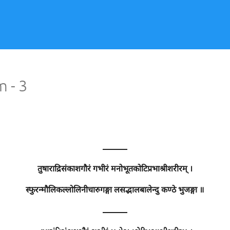
 - 3
———
तुषाराद्रिसंकाशगौरं गभीरं मनोभूतकोटिप्रभाश्रीशरीरम् ।
स्फुरन्मौलिकल्लोलिनीचारुगङ्गा लसद्भालबालेन्दु कण्ठे भुजङ्गा ॥
———