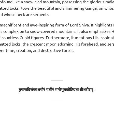
ofound like a snow-clad mountain, possessing the glorious radia
ted locks flows the beautiful and shimmering Ganga, on whos
d whose neck are serpents.
magnificent and awe-inspiring form of Lord Shiva. It highlights 
s complexion to snow-covered mountains. It also emphasizes 
 countless Cupid figures. Furthermore, it mentions His iconic at
atted locks, the crescent moon adorning His forehead, and ser
er time, creation, and destructive forces.
———
तुषाराद्रिसंकाशगौरं गभीरं मनोभूतकोटिप्रभाश्रीशरीरम् ।
———