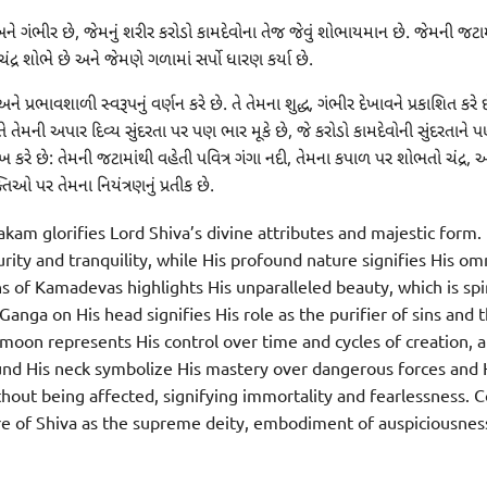
 અને ગંભીર છે, જેમનું શરીર કરોડો કામદેવોના તેજ જેવું શોભાયમાન છે. જેમની જટા
્ર શોભે છે અને જેમણે ગળામાં સર્પો ધારણ કર્યા છે.
્રભાવશાળી સ્વરૂપનું વર્ણન કરે છે. તે તેમના શુદ્ધ, ગંભીર દેખાવને પ્રકાશિત કરે 
 તે તેમની અપાર દિવ્ય સુંદરતા પર પણ ભાર મૂકે છે, જે કરોડો કામદેવોની સુંદરતાને પ
ેખ કરે છે: તેમની જટામાંથી વહેતી પવિત્ર ગંગા નદી, તેમના કપાળ પર શોભતો ચંદ્ર, અ
િઓ પર તેમના નિયંત્રણનું પ્રતીક છે.
kam glorifies Lord Shiva’s divine attributes and majestic form.
ity and tranquility, while His profound nature signifies His 
s of Kamadevas highlights His unparalleled beauty, which is spi
Ganga on His head signifies His role as the purifier of sins and 
oon represents His control over time and cycles of creation, 
nd His neck symbolize His mastery over dangerous forces and Hi
thout being affected, signifying immortality and fearlessness. C
ure of Shiva as the supreme deity, embodiment of auspiciousnes