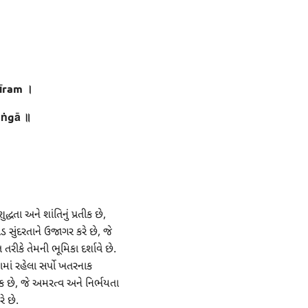
īram ।
aṅgā ॥
્ધતા અને શાંતિનું પ્રતીક છે,
ડ સુંદરતાને ઉજાગર કરે છે, જે
રીકે તેમની ભૂમિકા દર્શાવે છે.
ળામાં રહેલા સર્પો ખતરનાક
ીક છે, જે અમરત્વ અને નિર્ભયતા
ે છે.