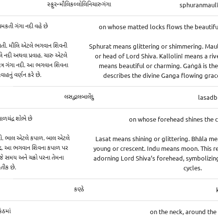
sphuranmaulī
સ્ફુરન્મૌલિકલ્લોલિનિચારુગંગા
on whose matted locks flows the beautif
મકતી ગંગા નદી વહે છે
Sphurat means glittering or shimmering. Maul
તી. મૌલિ એટલે ભગવાન શિવની
or head of Lord Shiva. Kallolinī means a riv
 નદી અથવા પ્રવાહ. ચારુ એટલે
means beautiful or charming. Gaṅgā is the
િત્ર ગંગા નદી. આ ભગવાન શિવના
describes the divine Ganga flowing gracef
રવાહનું વર્ણન કરે છે.
lasadb
લસદ્ભાલબાલેંદુ
on whose forehead shines the 
ળચંદ્ર શોભે છે
Lasat means shining or glittering. Bhāla m
. ભાલ એટલે કપાળ. બાલ એટલે
young or crescent. Indu means moon. This r
 ચંદ્ર. આ ભગવાન શિવના કપાળ પર
adorning Lord Shiva’s forehead, symbolizing
 જે સમય અને ચક્રો પરના તેમના
cycles.
્રતીક છે.
કણ્ઠે
on the neck, around the
ંઠમાં