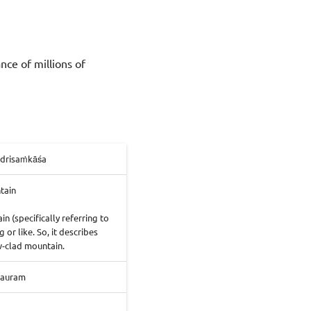
nce of millions of
ādrisaṁkāśa
tain
 (specifically referring to
r like. So, it describes
w-clad mountain.
auram