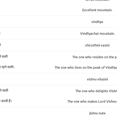
Excellent mountain.
vindhya
Vindhyachal mountain.
।
shirodhini vasini
ि
The one who resides on the 
े वाली
The one who lives on the peak of Vindhy
र रहने वाली।
vishnu vilasini
The one who delights Vish
ने वाली
The one who makes Lord Vishnu
 करती हैं।
jishnu nute