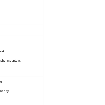
peak
achal mountain.
nu
 happy.