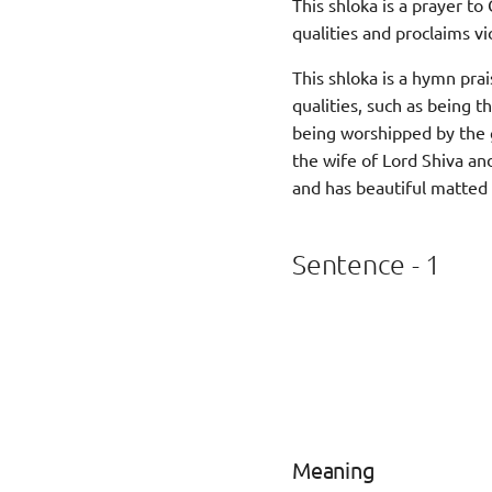
This shloka is a prayer t
qualities and proclaims vi
This shloka is a hymn pra
qualities, such as being 
being worshipped by the 
the wife of Lord Shiva an
and has beautiful matted 
Sentence - 1
Meaning