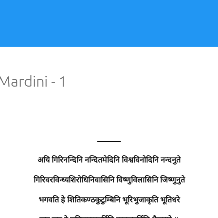
ardini - 1
———
अयि गिरिनन्दिनि नन्दितमेदिनि विश्वविनोदिनि नन्दनुते
गिरिवरविन्ध्यशिरोधिनिवासिनि विष्णुविलासिनि जिष्णुनुते
भगवति हे शितिकण्ठकुटुम्बिनि भूरिभुजाकृति भूतिधरे