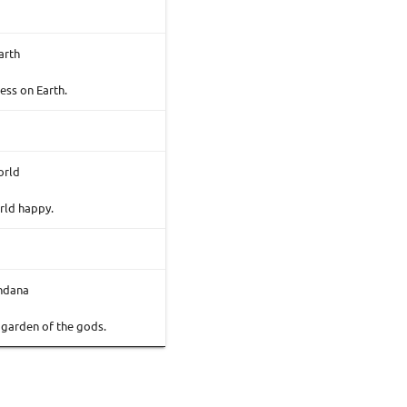
arth
ess on Earth.
orld
rld happy.
andana
 garden of the gods.