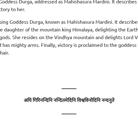
o Goddess Durga, addressed as Mahishasura Mardini. It describes
ctory to her.
ising Goddess Durga, known as Mahishasura Mardini. It describe
the daughter of the mountain king Himalaya, delighting the Earth
gods. She resides on the Vindhya mountain and delights Lord Vi
d has mighty arms. Finally, victory is proclaimed to the goddes
hair.
———
अयि गिरिनन्दिनि नन्दितमेदिनि विश्वविनोदिनि नन्दनुते
———