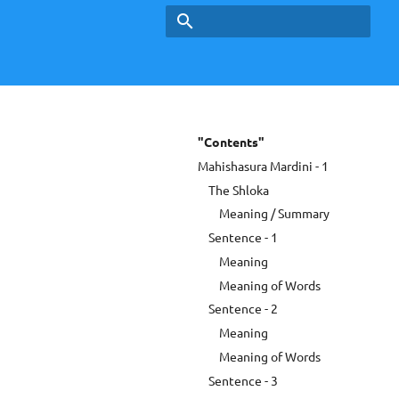
Type to start searching
"Contents"
Mahishasura Mardini - 1
The Shloka
Meaning / Summary
Sentence - 1
Meaning
Meaning of Words
Sentence - 2
Meaning
Meaning of Words
Sentence - 3