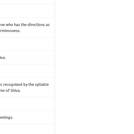
ne who has the directions as
ormlessness.
iva.
is recognized by the syllable
me of Shiva.
eetings.