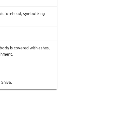
his forehead, symbolizing
body is covered with ashes,
chment.
 Shiva.