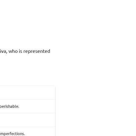
hiva, who is represented
perishable.
imperfections.