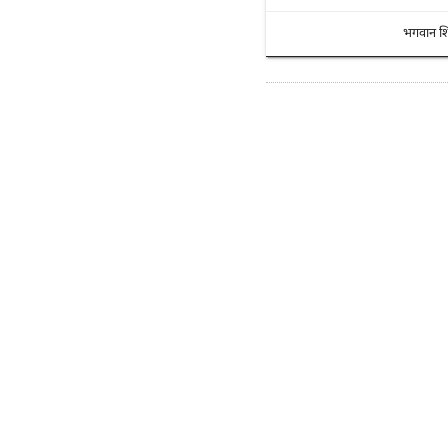
भगवान श
"Previous"
Shiva Shloka - 3
© Copyright MMXXV Purnank.