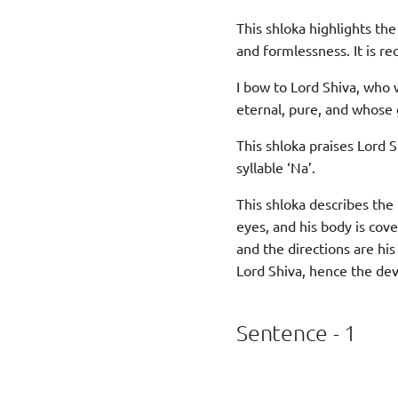
This shloka highlights the
and formlessness. It is re
I bow to Lord Shiva, who 
eternal, pure, and whose 
This shloka praises Lord 
syllable ‘Na’.
This shloka describes the 
eyes, and his body is cov
and the directions are hi
Lord Shiva, hence the de
Sentence - 1