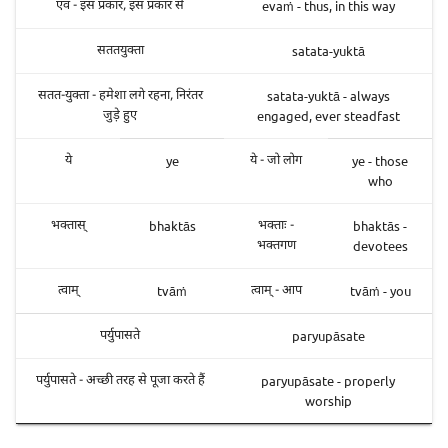
evaṁ - thus, in this way
एवं - इस प्रकार, इस प्रकार से
satata-yuktā
सततयुक्ता
satata-yuktā - always
सतत-युक्ता - हमेशा लगे रहना, निरंतर
engaged, ever steadfast
जुड़े हुए
ye
ye - those
ये
ये - जो लोग
who
bhaktās
bhaktās -
भक्तास्
भक्ताः -
devotees
भक्तगण
tvāṁ
tvāṁ - you
त्वाम्
त्वाम् - आप
paryupāsate
पर्युपासते
paryupāsate - properly
पर्युपासते - अच्छी तरह से पूजा करते हैं
worship