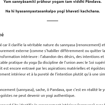
Yam sannyâsamiti prâhour yogam tam viddhi Pândava.
Na hi hyasannyastasankalpo yogî bhavati kachchana.
———
mé
car il clarifie la véritable nature du sannyasa (renoncement) et 
urement externe (comme s’habiller différemment ou quitter la 
nsformation intérieure : l’abandon des désirs, des intentions e
ritable pratique du yoga (la discipline de l’union avec le Soi supér
it est encore entravé par les aspirations matérielles et égoïstes
ement intérieur et à la pureté de l’intention plutôt qu’à une si
oncement (sannyasa), sache, ô Pandava, que c’est en réalité le y
égoïstes ne peut devenir un yogi authentique.
hagavad Gita identifie le renoncement intérieur (sannyasa) avec 