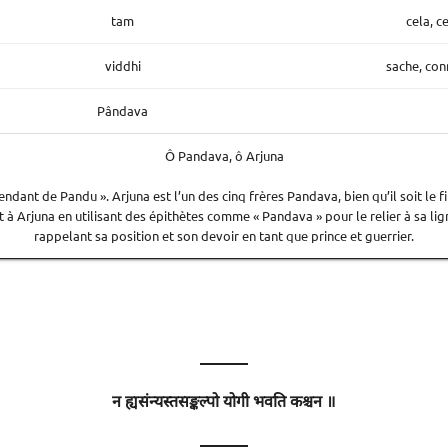
tam
cela, c
viddhi
sache, con
Pândava
Ô Pandava, ô Arjuna
ndant de Pandu ». Arjuna est l’un des cinq frères Pandava, bien qu’il soit le fil
 à Arjuna en utilisant des épithètes comme « Pandava » pour le relier à sa lign
rappelant sa position et son devoir en tant que prince et guerrier.
———
न ह्यसंन्यस्तसङ्कल्पो योगी भवति कश्चन ॥
———