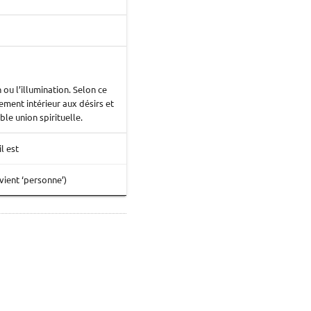
 ou l’illumination. Selon ce
ement intérieur aux désirs et
le union spirituelle.
il est
vient ‘personne’)