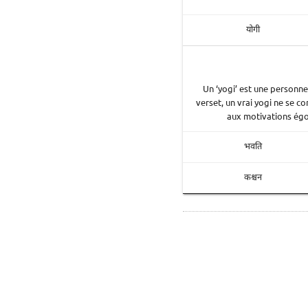
योगी
Un ‘yogi’ est une personne 
verset, un vrai yogi ne se c
aux motivations égoï
भवति
कश्चन