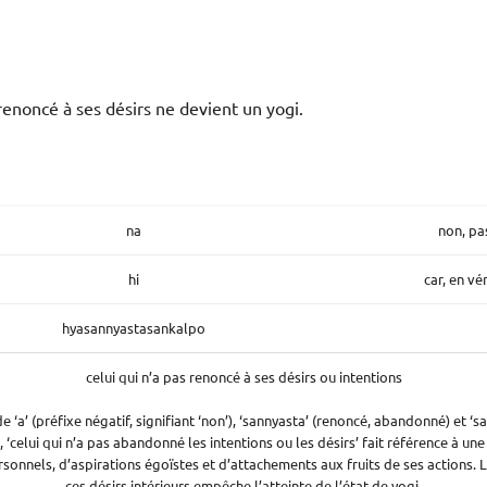
renoncé à ses désirs ne devient un yogi.
na
non, pa
hi
car, en vé
hyasannyastasankalpo
celui qui n’a pas renoncé à ses désirs ou intentions
‘a’ (préfixe négatif, signifiant ‘non’), ‘sannyasta’ (renoncé, abandonné) et ‘san
 ‘celui qui n’a pas abandonné les intentions ou les désirs’ fait référence à un
rsonnels, d’aspirations égoïstes et d’attachements aux fruits de ses actions
ces désirs intérieurs empêche l’atteinte de l’état de yogi.