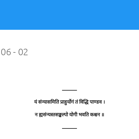
 06 - 02
———
यं संन्यासमिति प्राहुर्योगं तं विद्धि पाण्डव ।
न ह्यसंन्यस्तसङ्कल्पो योगी भवति कश्चन ॥
———