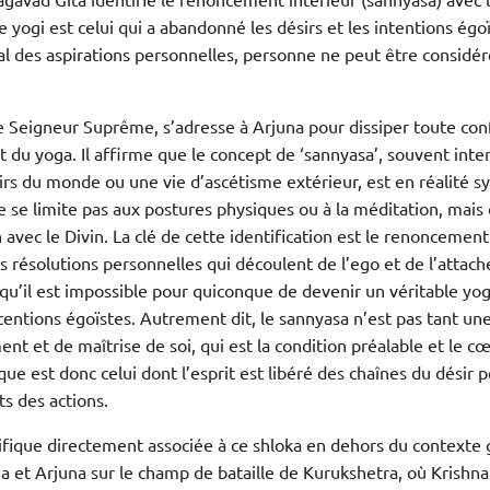
e yogi est celui qui a abandonné les désirs et les intentions égo
 des aspirations personnelles, personne ne peut être consid
le Seigneur Suprême, s’adresse à Arjuna pour dissiper toute con
 du yoga. Il affirme que le concept de ‘sannyasa’, souvent in
rs du monde ou une vie d’ascétisme extérieur, est en réalité s
e se limite pas aux postures physiques ou à la méditation, mais 
n avec le Divin. La clé de cette identification est le renoncement 
les résolutions personnelles qui découlent de l’ego et de l’attac
 qu’il est impossible pour quiconque de devenir un véritable yogi
ntentions égoïstes. Autrement dit, le sannyasa n’est pas tant un
ent et de maîtrise de soi, qui est la condition préalable et le 
ue est donc celui dont l’esprit est libéré des chaînes du désir 
ts des actions.
écifique directement associée à ce shloka en dehors du contexte 
a et Arjuna sur le champ de bataille de Kurukshetra, où Krishna 