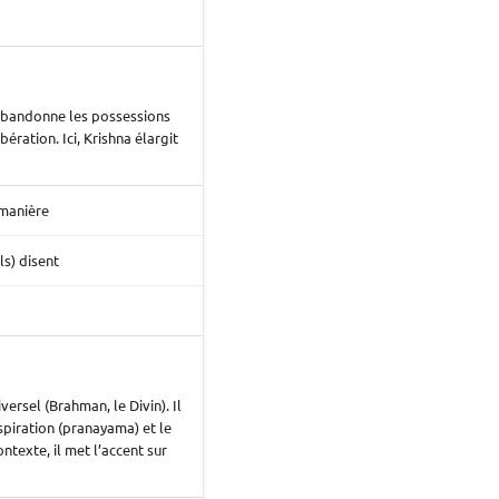
 abandonne les possessions
bération. Ici, Krishna élargit
 manière
ils) disent
iversel (Brahman, le Divin). Il
spiration (pranayama) et le
ontexte, il met l’accent sur