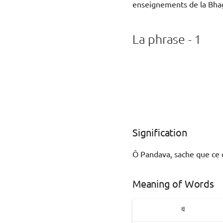
enseignements de la Bhag
La phrase - 1
Signification
Ô Pandava, sache que ce q
Meaning of Words
यं