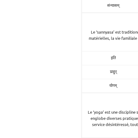
संन्यासम्
Le ‘sannyasa’ est traditi
matérielles, la vie familiale
इति
प्राहुर्
योगम्
Le ‘yoga’ est une discipline s
englobe diverses pratiques
service désintéressé, toute