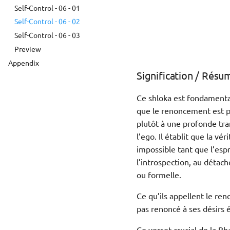
Self-Control - 06 - 01
Self-Control - 06 - 02
Self-Control - 06 - 03
Preview
Appendix
Signification / Résu
Ce shloka est fondamental 
que le renoncement est p
plutôt à une profonde tra
l’ego. Il établit que la vé
impossible tant que l’espr
l’introspection, au détach
ou formelle.
Ce qu’ils appellent le ren
pas renoncé à ses désirs 
Ce verset crucial de la B