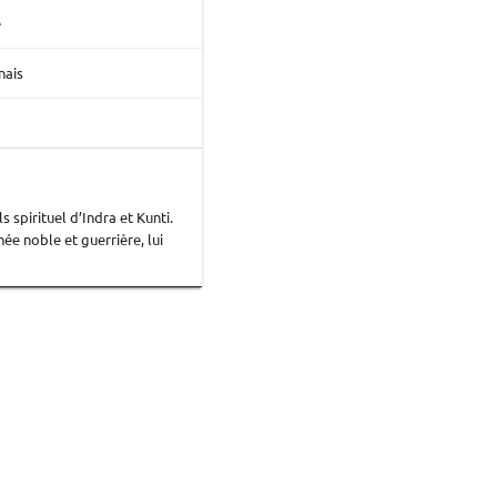
e
nais
s spirituel d’Indra et Kunti.
ée noble et guerrière, lui