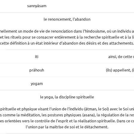
sannyâsam
le renoncement, l’abandon
onnellement un mode de vie de renonciation dans l’hindouisme, où un individu
 et les rituels pour se consacrer entièrement à la recherche spirituelle et à la li
cette définition à un état intérieur d’abandon des désirs et des attachements.
iti
ainsi, de cette
prâhouh
(ils) appellent, (
yogam
le yoga, la discipline spirituelle
pirituelle et physique visant l’union de l’individu (âtman, le Soi) avec le Soi un
 comme la méditation, les postures physiques (asana), la régulation de la re
s orientées vers le contrôle de l’esprit et la réalisation spirituelle. Dans ce c
l’union par la maîtrise de soi et le détachement.