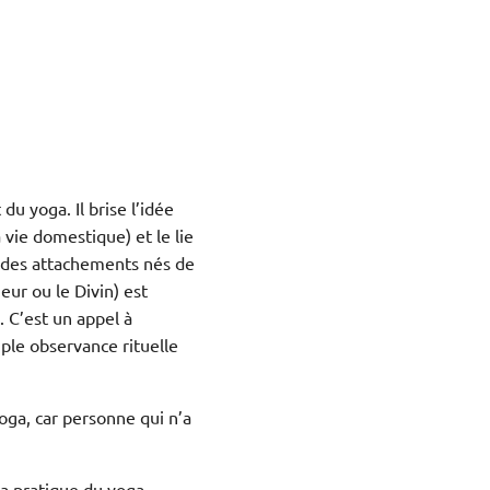
du yoga. Il brise l’idée
vie domestique) et le lie
t des attachements nés de
ieur ou le Divin) est
. C’est un appel à
mple observance rituelle
oga, car personne qui n’a
la pratique du yoga,