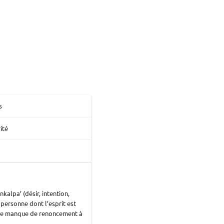
s
rité
kalpa’ (désir, intention,
e personne dont l’esprit est
. Le manque de renoncement à