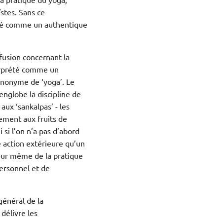
ïstes. Sans ce
éré comme un authentique
fusion concernant la
terprété comme un
ynonyme de ‘yoga’. Le
englobe la discipline de
aux ‘sankalpas’ - les
hement aux fruits de
 si l’on n’a pas d’abord
e action extérieure qu’un
cœur même de la pratique
personnel et de
général de la
délivre les