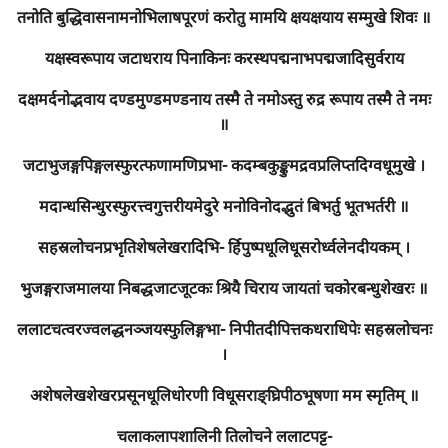
तनोति बुद्धिवासनामनोभिलाषपूरणं करोतु मामयि क्षयक्षयाय सम्मुखे शिवः ॥
यक्षस्वरूपाय जटाधराय पिनाकिनः करस्थपद्मनाभपद्मजादिसुर्वराय
दक्षमर्दनोद्भवाय दण्डमुण्डमण्डनाय तस्मै ते नमोऽस्तु रुद्र रूपाय तस्मै ते नमः
॥
जटाभुजङ्गपिङ्गलस्फुरत्फणामणिप्रभा- कदम्बकुङ्कुमद्रवप्रलिप्तदिग्वधूमुखे ।
मदान्धसिन्धुरस्फुरत्त्वगुत्तरीयमेदुरे मनोविनोदद्भुतं बिभर्तु भूतभर्तरी ॥
सहस्रलोचनप्रभृतिशेषलेखरादिभि- र्हिपुष्पधूलिधूसरोर्ध्वलेनदीयकम् ।
भुजङ्गराजमालया निबद्धजाटजूटकः श्रियै चिराय जायतां चकोरबन्धुशेखरः ॥
ललाटचत्वरज्वलद्धनञ्जयस्फुलिङ्गभा- निपीतदीपित्तकधराधिपेः सहस्रलोचनः
।
अशेषलेखशेखरप्रसूनधूलिधोरणी विधूसराङ्घ्रिपीठभूषणा मम स्मृतिम् ॥
चलाकलापशालिनी तिलोचने ललाटपट्ट-