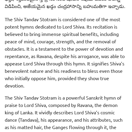
విడిపించి, అజేయమైన ఖడ్గం చంద్రహాసాన్ని బహుమతిగా ఇచ్చాడు.
The Shiv Tandav Stotram is considered one of the most
potent hymns dedicated to Lord Shiva. Its recitation is
believed to bring immense spiritual benefits, including
peace of mind, courage, strength, and the removal of
obstacles. It is a testament to the power of devotion and
repentance, as Ravana, despite his arrogance, was able to
appease Lord Shiva through this hymn. It signifies Shiva’s
benevolent nature and his readiness to bless even those
who initially oppose him, provided they show true
devotion.
The Shiv Tandav Stotram is a powerful Sanskrit hymn of
praise to Lord Shiva, composed by Ravana, the demon
king of Lanka. It vividly describes Lord Shiva’s cosmic
dance (Tandava), his appearance, and his attributes, such
as his matted hair, the Ganges flowing through it, the