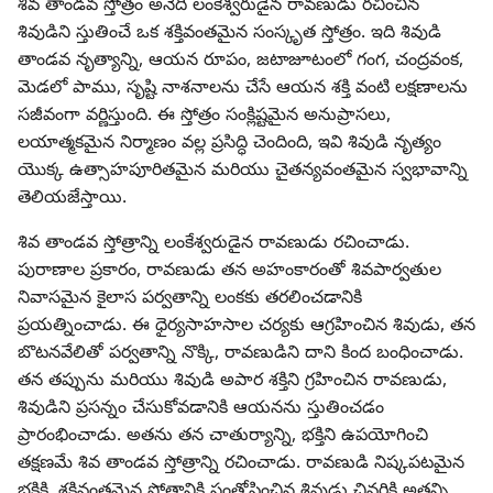
శివ తాండవ స్తోత్రం అనేది లంకేశ్వరుడైన రావణుడు రచించిన
శివుడిని స్తుతించే ఒక శక్తివంతమైన సంస్కృత స్తోత్రం. ఇది శివుడి
తాండవ నృత్యాన్ని, ఆయన రూపం, జటాజూటంలో గంగ, చంద్రవంక,
మెడలో పాము, సృష్టి నాశనాలను చేసే ఆయన శక్తి వంటి లక్షణాలను
సజీవంగా వర్ణిస్తుంది. ఈ స్తోత్రం సంక్లిష్టమైన అనుప్రాసలు,
లయాత్మకమైన నిర్మాణం వల్ల ప్రసిద్ధి చెందింది, ఇవి శివుడి నృత్యం
యొక్క ఉత్సాహపూరితమైన మరియు చైతన్యవంతమైన స్వభావాన్ని
తెలియజేస్తాయి.
శివ తాండవ స్తోత్రాన్ని లంకేశ్వరుడైన రావణుడు రచించాడు.
పురాణాల ప్రకారం, రావణుడు తన అహంకారంతో శివపార్వతుల
నివాసమైన కైలాస పర్వతాన్ని లంకకు తరలించడానికి
ప్రయత్నించాడు. ఈ ధైర్యసాహసాల చర్యకు ఆగ్రహించిన శివుడు, తన
బొటనవేలితో పర్వతాన్ని నొక్కి, రావణుడిని దాని కింద బంధించాడు.
తన తప్పును మరియు శివుడి అపార శక్తిని గ్రహించిన రావణుడు,
శివుడిని ప్రసన్నం చేసుకోవడానికి ఆయనను స్తుతించడం
ప్రారంభించాడు. అతను తన చాతుర్యాన్ని, భక్తిని ఉపయోగించి
తక్షణమే శివ తాండవ స్తోత్రాన్ని రచించాడు. రావణుడి నిష్కపటమైన
భక్తికి, శక్తివంతమైన స్తోత్రానికి సంతోషించిన శివుడు చివరికి అతన్ని