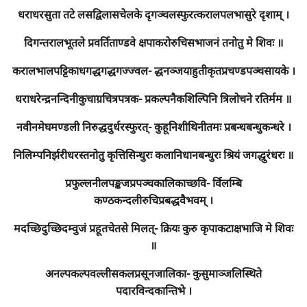
धराधरसुता तटे लसद्विलासचेलके दृगञ्चलस्फुरत्करालपलभासुरे दृशाम् ।
दिगन्तरालभूतले प्रवर्तिताण्डवे क्षपाकरोरुचिसभाजनं तनोतु मे शिवः ॥
करालभालपट्टिकाधगद्धगद्धगज्ज्वल- द्धनञ्जयाहुतीकृतप्रचण्डपञ्चसायके ।
धराधरेन्द्रनन्दिनीकुचाग्रचित्रपत्रक- प्रकल्पनैकशिल्पिनि त्रिलोचने रतिर्मम ॥
नवीनमेघमण्डली निरुद्धदुर्धरस्फुरत्- कुहूनिशीथिनीतमः प्रबन्धबन्धुकन्धरे ।
निलिम्पनिर्झरीधरस्तनोतु कृत्तिसिन्धुरः कलानिधानबन्धुरः श्रियं जगद्धुरंधरः ॥
प्रफुल्लनीलपङ्कजप्रपञ्चकालिकाच्छवि- र्विलम्बि
कण्ठकन्दलीरुचिप्रबद्धवैभवम् ।
मदच्छिदुच्छिदम्वुजं प्रहूतचेतसे मिलत्- क्रियः कुरु कृपाकटाक्षभाजि मे शिवः
॥
अनल्पकल्पवल्लीसकलप्रसूनजालिका- कुसुमाञ्जलिस्थिते
पदारविन्दकान्तिभे ।