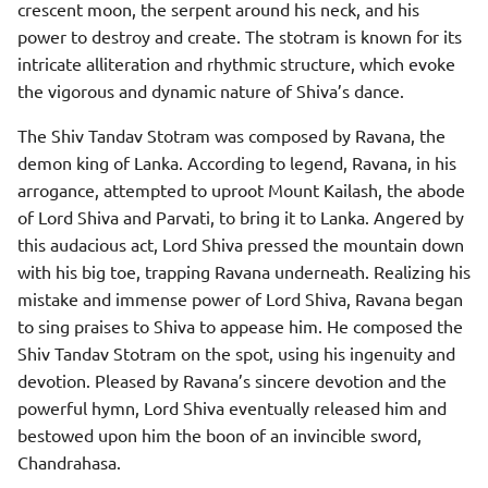
crescent moon, the serpent around his neck, and his
power to destroy and create. The stotram is known for its
intricate alliteration and rhythmic structure, which evoke
the vigorous and dynamic nature of Shiva’s dance.
The Shiv Tandav Stotram was composed by Ravana, the
demon king of Lanka. According to legend, Ravana, in his
arrogance, attempted to uproot Mount Kailash, the abode
of Lord Shiva and Parvati, to bring it to Lanka. Angered by
this audacious act, Lord Shiva pressed the mountain down
with his big toe, trapping Ravana underneath. Realizing his
mistake and immense power of Lord Shiva, Ravana began
to sing praises to Shiva to appease him. He composed the
Shiv Tandav Stotram on the spot, using his ingenuity and
devotion. Pleased by Ravana’s sincere devotion and the
powerful hymn, Lord Shiva eventually released him and
bestowed upon him the boon of an invincible sword,
Chandrahasa.