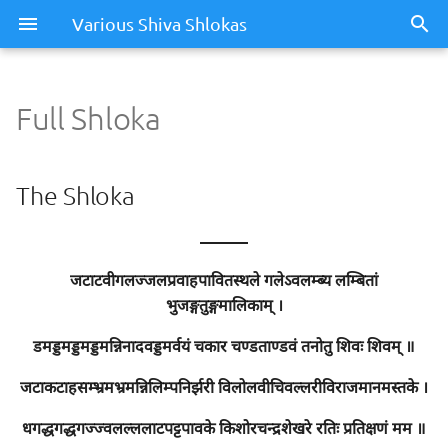
Various Shiva Shlokas
Full Shloka
Full Shloka
The Shloka
The Shloka
Meaning / Summary
———
जटाटवीगलज्जलप्रवाहपावितस्थले गलेऽवलम्ब्य लम्बितां
भुजङ्गतुङ्गमालिकाम् ।
डमड्डमड्डमड्डमन्निनादवड्डमर्वयं चकार चण्डताण्डवं तनोतु शिवः शिवम् ॥
जटाकटाहसम्भ्रमभ्रमन्निलिम्पनिर्झरी विलोलवीचिवल्लरीविराजमानमस्तके ।
धगद्धगद्धगज्ज्वलल्ललाटपट्टपावके किशोरचन्द्रशेखरे रतिः प्रतिक्षणं मम ॥