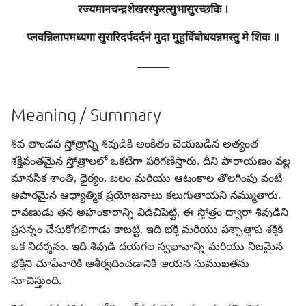
रज्यमानचन्द्रशेखरस्फुरत्सुभासुरच्छविः ।
प्लवन्निलापमध्यगा सुरारिदर्पदर्दनं मुदा मुहुर्विबोधयन्नमस्तु मे शिवः ॥
———
Meaning / Summary
శివ తాండవ స్తోత్రాన్ని శివుడికి అంకితం చేయబడిన అత్యంత
శక్తివంతమైన స్తోత్రాలలో ఒకటిగా పరిగణిస్తారు. దీని పారాయణం వల్ల
మానసిక శాంతి, ధైర్యం, బలం మరియు ఆటంకాల తొలగింపు వంటి
అపారమైన ఆధ్యాత్మిక ప్రయోజనాలు కలుగుతాయని నమ్ముతారు.
రావణుడు తన అహంకారాన్ని విడిచిపెట్టి, ఈ స్తోత్రం ద్వారా శివుడిని
ప్రసన్నం చేసుకోగలిగాడు కాబట్టి, ఇది భక్తి మరియు పశ్చాత్తాప శక్తికి
ఒక నిదర్శనం. ఇది శివుడి దయగల స్వభావాన్ని మరియు నిజమైన
భక్తిని చూపేవారికి ఆశీర్వదించడానికి ఆయన సుముఖతను
సూచిస్తుంది.