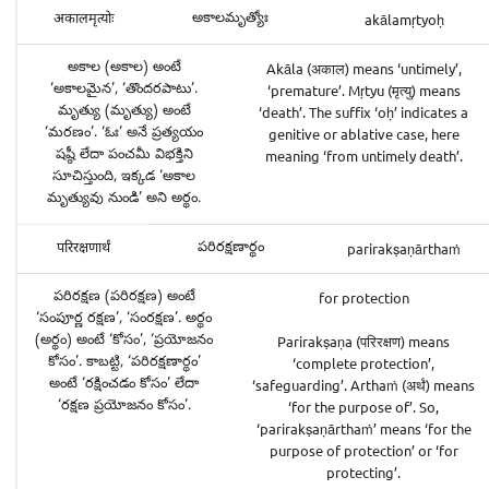
అకాలమృత్యోః
akālamṛtyoḥ
अकालमृत्योः
అకాల (అకాల) అంటే
Akāla (अकाल) means ‘untimely’,
‘అకాలమైన’, ‘తొందరపాటు’.
‘premature’. Mṛtyu (मृत्यु) means
మృత్యు (మృత్యు) అంటే
‘death’. The suffix ‘oḥ’ indicates a
‘మరణం’. ‘ఓః’ అనే ప్రత్యయం
genitive or ablative case, here
షష్ఠీ లేదా పంచమీ విభక్తిని
meaning ‘from untimely death’.
సూచిస్తుంది, ఇక్కడ ‘అకాల
మృత్యువు నుండి’ అని అర్థం.
పరిరక్షణార్థం
parirakṣaṇārthaṁ
परिरक्षणार्थं
పరిరక్షణ (పరిరక్షణ) అంటే
for protection
‘సంపూర్ణ రక్షణ’, ‘సంరక్షణ’. అర్థం
(అర్థం) అంటే ‘కోసం’, ‘ప్రయోజనం
Parirakṣaṇa (परिरक्षण) means
కోసం’. కాబట్టి, ‘పరిరక్షణార్థం’
‘complete protection’,
అంటే ‘రక్షించడం కోసం’ లేదా
‘safeguarding’. Arthaṁ (अर्थं) means
‘రక్షణ ప్రయోజనం కోసం’.
‘for the purpose of’. So,
‘parirakṣaṇārthaṁ’ means ‘for the
purpose of protection’ or ‘for
protecting’.