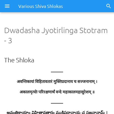
Various Shiva Shlokas
Dwadasha Jyotirlinga Stotram
Dwadasha Jyotirlinga
- 3
Stotram - 3
The Shloka
The Shloka
Meaning / Summary
———
Sentence - 1
अवन्तिकायां विहितावतारं मुक्तिप्रदानाय च सज्जनानाम् ।
Meaning
अकालमृत्योः परिरक्षणार्थं वन्दे महाकालमहासुरेशम् ॥
———
Meaning of Words
అవంతికాయాం విహితావతారం ముక్తిప్రదానాయ చ సజ్జనానామ్ ।