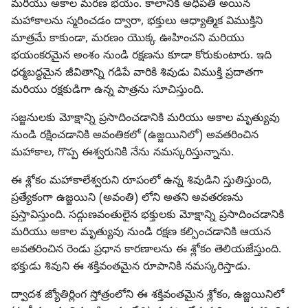
మరియు అకాల మరణ భయం. కాలానికి అధిపతి అయిన
మహాకాలను స్మరించడం ద్వారా, భక్తులు ఆధ్యాత్మిక విముక్తిని
మాత్రమే కాకుండా, మరణం యొక్క ఊహించని మరియు
భయంకరమైన అంశం నుండి రక్షణను కూడా కోరుకుంటారు. ఇది
ధర్మబద్ధమైన జీవితాన్ని గడిపే వారికి శివుడు విముక్తి ప్రదాతగా
మరియు రక్షకుడిగా ఉన్న పాత్రను సూచిస్తుంది.
సజ్జనులకు మోక్షాన్ని ప్రసాదించడానికి మరియు అకాల మృత్యువు
నుండి రక్షించడానికి అవంతికలో (ఉజ్జయినిలో) అవతరించిన
మహాకాల, గొప్ప ఈశ్వరునికి నేను నమస్కరిస్తున్నాను.
ఈ శ్లోకం మహాకాలేశ్వరుని రూపంలో ఉన్న శివుడిని స్తుతిస్తుంది,
ప్రత్యేకంగా ఉజ్జయిని (అవంతి) లోని అతని అవతరణను
ప్రస్తావిస్తుంది. సద్గుణవంతులైన భక్తులకు మోక్షాన్ని ప్రసాదించడానికి
మరియు అకాల మృత్యువు నుండి రక్షణ కల్పించడానికి ఆయన
అవతరించిన రెండు ప్రధాన కారణాలను ఈ శ్లోకం తెలియజేస్తుంది.
భక్తుడు శివుని ఈ శక్తివంతమైన రూపానికి నమస్కరిస్తాడు.
ద్వాదశ జ్యోతిర్లింగ స్తోత్రంలోని ఈ శక్తివంతమైన శ్లోకం, ఉజ్జయినిలో