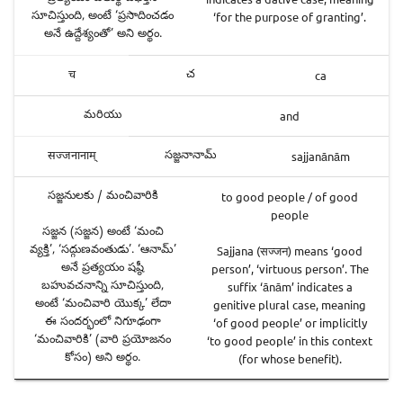
సూచిస్తుంది, అంటే ‘ప్రసాదించడం
‘for the purpose of granting’.
అనే ఉద్దేశ్యంతో’ అని అర్థం.
చ
ca
च
మరియు
and
సజ్జనానామ్
sajjanānām
सज्जनानाम्
సజ్జనులకు / మంచివారికి
to good people / of good
people
సజ్జన (సజ్జన) అంటే ‘మంచి
వ్యక్తి’, ‘సద్గుణవంతుడు’. ‘ఆనామ్’
Sajjana (सज्जन) means ‘good
అనే ప్రత్యయం షష్ఠీ
person’, ‘virtuous person’. The
బహువచనాన్ని సూచిస్తుంది,
suffix ‘ānām’ indicates a
అంటే ‘మంచివారి యొక్క’ లేదా
genitive plural case, meaning
ఈ సందర్భంలో నిగూఢంగా
‘of good people’ or implicitly
‘మంచివారికి’ (వారి ప్రయోజనం
‘to good people’ in this context
కోసం) అని అర్థం.
(for whose benefit).