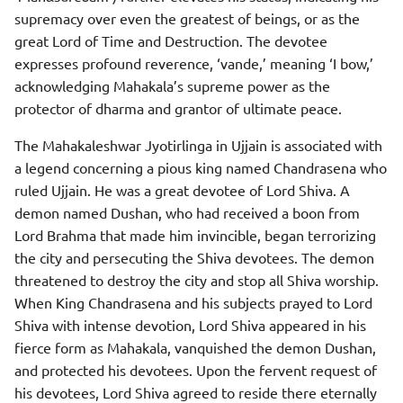
supremacy over even the greatest of beings, or as the
great Lord of Time and Destruction. The devotee
expresses profound reverence, ‘vande,’ meaning ‘I bow,’
acknowledging Mahakala’s supreme power as the
protector of dharma and grantor of ultimate peace.
The Mahakaleshwar Jyotirlinga in Ujjain is associated with
a legend concerning a pious king named Chandrasena who
ruled Ujjain. He was a great devotee of Lord Shiva. A
demon named Dushan, who had received a boon from
Lord Brahma that made him invincible, began terrorizing
the city and persecuting the Shiva devotees. The demon
threatened to destroy the city and stop all Shiva worship.
When King Chandrasena and his subjects prayed to Lord
Shiva with intense devotion, Lord Shiva appeared in his
fierce form as Mahakala, vanquished the demon Dushan,
and protected his devotees. Upon the fervent request of
his devotees, Lord Shiva agreed to reside there eternally