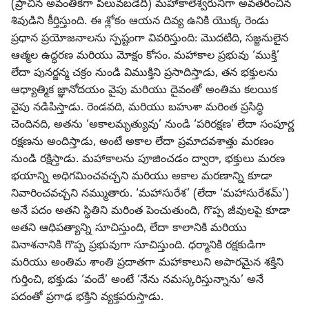
(ప్రాచీన అవంతికగా పిలువబడేది) మహాకాలేశ్వరునిగా అవతరించిన
శివుడిని కీర్తిస్తుంది. ఈ శ్లోకం ఆయన దివ్య ఉనికి యొక్క రెండు
ప్రధాన ప్రయోజనాలను స్పష్టంగా వివరిస్తుంది: మొదటిది, సజ్జనులైన
ఆత్మల ఉద్ధరణ మరియు మోక్షం కోసం. మహాకాల ప్రభువు ‘ముక్తి’
లేదా పునర్జన్మ చక్రం నుండి విముక్తిని ప్రసాదిస్తాడు, తన భక్తులను
ఆధ్యాత్మిక జ్ఞానోదయం వైపు మరియు దైవంతో అంతిమ కలయిక
వైపు నడిపిస్తాడు. రెండవది, మరియు బహుశా మరింత ప్రసిద్ధి
చెందినది, అతను ‘అకాలమృత్యువు’ నుండి ‘పరిరక్షణ’ లేదా సంపూర్ణ
రక్షణను అందిస్తాడు, అంటే అకాల లేదా ప్రమాదవశాత్తు మరణం
నుండి రక్షిస్తాడు. మహాకాలను పూజించడం ద్వారా, భక్తులు మరణ
భయాన్ని అధిగమించవచ్చని మరియు అకాల మరణాన్ని కూడా
నివారించవచ్చని నమ్ముతారు. ‘మహాసురేశ’ (లేదా ‘మహాసురేశమ్’)
అనే పదం అతని స్థితిని మరింత పెంచుతుంది, గొప్ప జీవులపై కూడా
అతని ఆధిపత్యాన్ని సూచిస్తుంది, లేదా కాలానికి మరియు
వినాశనానికి గొప్ప ప్రభువుగా సూచిస్తుంది. ధర్మానికి రక్షకుడిగా
మరియు అంతిమ శాంతి ప్రదాతగా మహాకాలుని అపారమైన శక్తిని
గుర్తించి, భక్తుడు ‘వందే’ అంటే ‘నేను నమస్కరిస్తున్నాను’ అనే
పదంతో ప్రగాఢ భక్తిని వ్యక్తపరుస్తాడు.