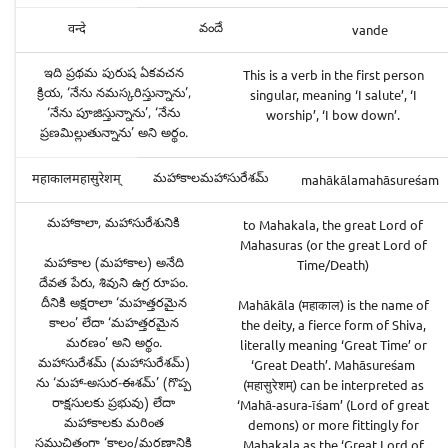
వందే
vande
वन्दे
ఇది ప్రథమ పురుష ఏకవచన
This is a verb in the first person
క్రియ, ‘నేను నమస్కరిస్తున్నాను’,
singular, meaning ‘I salute’, ‘I
‘నేను పూజిస్తున్నాను’, ‘నేను
worship’, ‘I bow down’.
ప్రణమిల్లుతున్నాను’ అని అర్థం.
మహాకాలమహాసురేశమ్
mahākālamahāsureśam
महाकालमहासुरेशम्
మహాకాలా, మహాసురేశునికి
to Mahakala, the great Lord of
Mahasuras (or the great Lord of
మహాకాల (మహాకాల) అనేది
Time/Death)
దేవత పేరు, శివుని ఉగ్ర రూపం.
దీనికి అక్షరాలా ‘మహత్తరమైన
Mahākāla (महाकाल) is the name of
కాలం’ లేదా ‘మహత్తరమైన
the deity, a fierce form of Shiva,
మరణం’ అని అర్థం.
literally meaning ‘Great Time’ or
మహాసురేశమ్ (మహాసురేశమ్)
‘Great Death’. Mahāsureśam
ను ‘మహా-అసుర-ఈశమ్’ (గొప్ప
(महासुरेशम्) can be interpreted as
రాక్షసులకు ప్రభువు) లేదా
‘Mahā-asura-īśam’ (Lord of great
మహాకాలకు మరింత
demons) or more fittingly for
సముచితంగా ‘కాలం/మరణానికి
Mahakala as the ‘Great Lord of