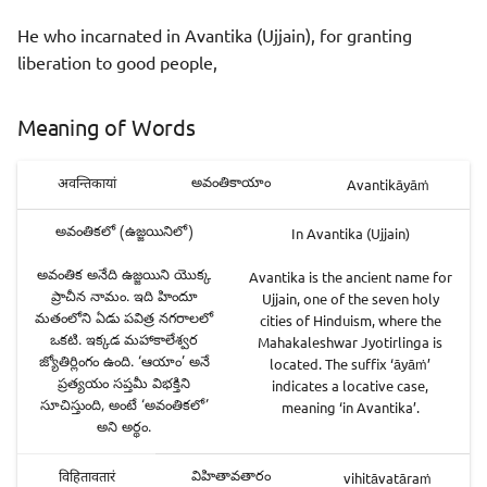
He who incarnated in Avantika (Ujjain), for granting
liberation to good people,
Meaning of Words
అవంతికాయాం
Avantikāyāṁ
अवन्तिकायां
అవంతికలో (ఉజ్జయినిలో)
In Avantika (Ujjain)
అవంతిక అనేది ఉజ్జయిని యొక్క
Avantika is the ancient name for
ప్రాచీన నామం. ఇది హిందూ
Ujjain, one of the seven holy
మతంలోని ఏడు పవిత్ర నగరాలలో
cities of Hinduism, where the
ఒకటి. ఇక్కడ మహాకాలేశ్వర
Mahakaleshwar Jyotirlinga is
జ్యోతిర్లింగం ఉంది. ‘ఆయాం’ అనే
located. The suffix ‘āyāṁ’
ప్రత్యయం సప్తమీ విభక్తిని
indicates a locative case,
సూచిస్తుంది, అంటే ‘అవంతికలో’
meaning ‘in Avantika’.
అని అర్థం.
విహితావతారం
vihitāvatāraṁ
विहितावतारं