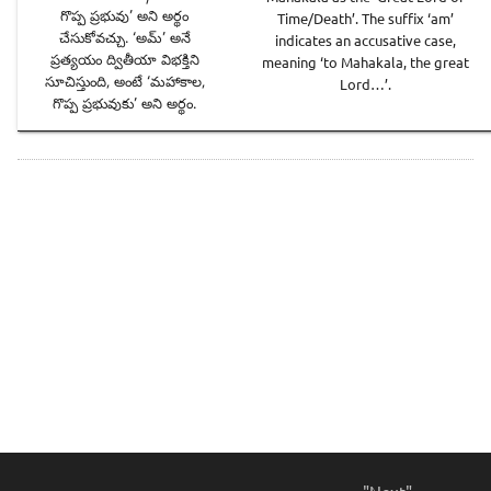
గొప్ప ప్రభువు’ అని అర్థం
Time/Death’. The suffix ‘am’
చేసుకోవచ్చు. ‘అమ్’ అనే
indicates an accusative case,
ప్రత్యయం ద్వితీయా విభక్తిని
meaning ‘to Mahakala, the great
సూచిస్తుంది, అంటే ‘మహాకాల,
Lord…’.
గొప్ప ప్రభువుకు’ అని అర్థం.