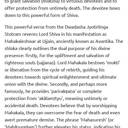
to grant salvation (moksha) to virtuous devotees and to
offer protection from untimely death. The devotee bows
down to this powerful form of Shiva.
This powerful verse from the Dwadasha Jyotirlinga
Stotram reveres Lord Shiva in his manifestation as
Mahakaleshwar at Ujjain, anciently known as Avantika. The
shloka clearly outlines the dual purpose of his divine
presence: firstly, for the upliftment and salvation of
righteous souls (sajjanas). Lord Mahakala bestows ‘mukti’
or liberation from the cycle of rebirth, guiding his
devotees towards spiritual enlightenment and ultimate
union with the divine. Secondly, and perhaps more
famously, he provides ‘parirakṣaṇa’ or complete
protection from ‘akālamṛtyu’, meaning untimely or
accidental death. Devotees believe that by worshipping
Mahakala, they can overcome the fear of death and even
avert premature demise. The phrase ‘Mahasuresh’ (or
‘Mahāsureśam’) further elevates his status, indicating his