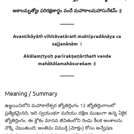
Sentence - 2
అకాలమృత్యోః పరిరక్షణార్థం వందే మహాకాలమహాసురేశమ్ ॥
Meaning
———
Meaning of Words
Avantikāyāṁ vihitāvatāraṁ muktipradānāya ca
sajjanānām ।
Akālamṛtyoḥ parirakṣaṇārthaṁ vande
mahākālamahāsureśam ॥
———
Meaning / Summary
ఉజ్జయినిలోని మహాకాలేశ్వర జ్యోతిర్లింగం 12 జ్యోతిర్లింగాలలో
ప్రత్యేకమైనది, ఇది స్వయంభూ మరియు దక్షిణ ముఖంగా ఉన్న ఏకైక
జ్యోతిర్లింగం. ఈ శ్లోకం మానవ జీవితంలోని రెండు కీలక అంశాలను
నొక్కి చెబుతుంది: అంతిమ విముక్తి (మోక్షం) కోసం అన్వేషణ