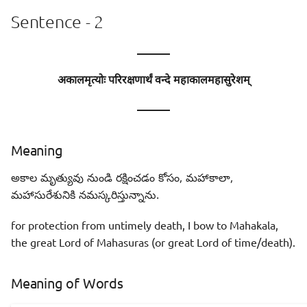
Sentence - 2
———
अकालमृत्योः परिरक्षणार्थं वन्दे महाकालमहासुरेशम्
———
Meaning
అకాల మృత్యువు నుండి రక్షించడం కోసం, మహాకాలా,
మహాసురేశునికి నమస్కరిస్తున్నాను.
for protection from untimely death, I bow to Mahakala,
the great Lord of Mahasuras (or great Lord of time/death).
Meaning of Words