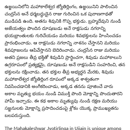
ఉజ్జయినిలోని మహాకాలేశ్వర జ్యోతిర్లింగం, ఉజ్జయినిని పాలించిన
చంద్రసేన అనే ధర్మబద్ధుడైన రాజు గురించిన ఒక పురాణగాథతో
ముడిపడి ఉంది. అతను శివునికి గొప్ప భక్తుడు. బ్రహ్మదేవుని నుండి
అజేయత్వం పొందిన దూషణుడు అనే రాక్షసుడు నగరాన్ని
భయభ్రాంతులకు గురిచేయడం మరియు శివభక్తులను హింసించడం
ప్రారంభించాడు. ఆ రాక్షసుడు నగరాన్ని నాశనం చేస్తానని మరియు
శివపూజలను ఆపివేస్తానని బెదిరించాడు. చంద్రసేన రాజు మరియు
అతని ప్రజలు తీవ్ర భక్తితో శివుడిని ప్రార్థించగా, శివుడు మహాకాలుని
ఉగ్రరూపంలో ప్రత్యక్షమై, దూషణుడు అనే రాక్షసుడిని సంహరించి, తన
భక్తులను రక్షించాడు. తన భక్తుల తీవ్ర అభ్యర్థన మేరకు, శివుడు
మహాకాలేశ్వర జ్యోతిర్లింగ రూపంలో అక్కడ శాశ్వతంగా
నివసించడానికి అంగీకరించాడు, అక్కడ తనను పూజించే వారు
అకాల మృత్యు భయం నుండి విముక్తి పొంది మోక్షాన్ని పొందుతారని
హామీ ఇచ్చాడు. ఈ కథ అకాల మృత్యువు నుండి రక్షణ మరియు
సజ్జనులకు మోక్షాన్ని ప్రసాదించడంపై శ్లోకం యొక్క ప్రాముఖ్యతను
బలపరుస్తుంది.
The Mahakaleshwar Jyotirlinga in Ujjain is unique among