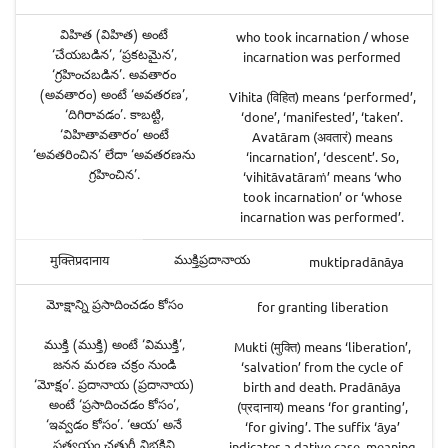
విహిత (విహిత) అంటే
who took incarnation / whose
‘చేయబడిన’, ‘ప్రకటమైన’,
incarnation was performed
‘గ్రహించబడిన’. అవతారం
(అవతారం) అంటే ‘అవతరణ’,
Vihita (विहित) means ‘performed’,
‘దిగిరావడం’. కాబట్టి,
‘done’, ‘manifested’, ‘taken’.
‘విహితావతారం’ అంటే
Avatāram (अवतारं) means
‘అవతరించిన’ లేదా ‘అవతరణను
‘incarnation’, ‘descent’. So,
గ్రహించిన’.
‘vihitāvatāraṁ’ means ‘who
took incarnation’ or ‘whose
incarnation was performed’.
ముక్తిప్రదానాయ
muktipradānāya
मुक्तिप्रदानाय
మోక్షాన్ని ప్రసాదించడం కోసం
for granting liberation
ముక్తి (ముక్తి) అంటే ‘విముక్తి’,
Mukti (मुक्ति) means ‘liberation’,
జనన మరణ చక్రం నుండి
‘salvation’ from the cycle of
‘మోక్షం’. ప్రదానాయ (ప్రదానాయ)
birth and death. Pradānāya
అంటే ‘ప్రసాదించడం కోసం’,
(प्रदानाय) means ‘for granting’,
‘ఇవ్వడం కోసం’. ‘ఆయ’ అనే
‘for giving’. The suffix ‘āya’
ప్రత్యయం చతుర్థీ విభక్తిని
indicates a dative case, meaning