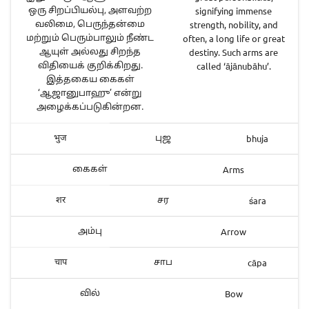
signifying immense
ஒரு சிறப்பியல்பு, அளவற்ற
strength, nobility, and
வலிமை, பெருந்தன்மை
often, a long life or great
மற்றும் பெரும்பாலும் நீண்ட
destiny. Such arms are
ஆயுள் அல்லது சிறந்த
called ‘ājānubāhu’.
விதியைக் குறிக்கிறது.
இத்தகைய கைகள்
‘ஆஜானுபாஹு’ என்று
அழைக்கப்படுகின்றன.
bhuja
भुज
புஜ
Arms
கைகள்
śara
शर
சர
Arrow
அம்பு
cāpa
चाप
சாப
Bow
வில்