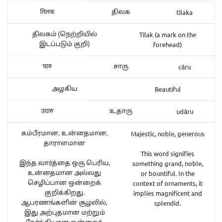
tilaka
तिलक
திலக
Tilak (a mark on the
திலகம் (நெற்றியில்
forehead)
இடப்படும் குறி)
cāru
चारु
சாரு
Beautiful
அழகிய
udāru
उदारु
உதாரு
Majestic, noble, generous
கம்பீரமான, உன்னதமான,
தாராளமான
This word signifies
something grand, noble,
இந்த வார்த்தை ஒரு பெரிய,
or bountiful. In the
உன்னதமான அல்லது
context of ornaments, it
செழிப்பான ஒன்றைக்
implies magnificent and
குறிக்கிறது.
splendid.
ஆபரணங்களின் சூழலில்,
இது அற்புதமான மற்றும்