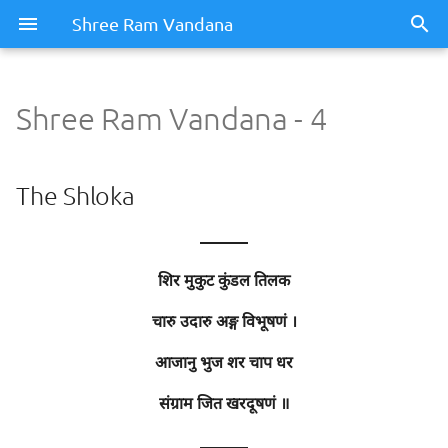
Shree Ram Vandana
Shree Ram Vandana - 4
Shree Ram Vandana - 4
The Shloka
The Shloka
Meaning / Summary
———
शिर मुकुट कुंडल तिलक
Sentence - 1
चारु उदारु अङ्ग विभूषणं ।
Meaning
आजानु भुज शर चाप धर
Meaning of Words
संग्राम जित खरदूषणं ॥
Sentence - 2
———