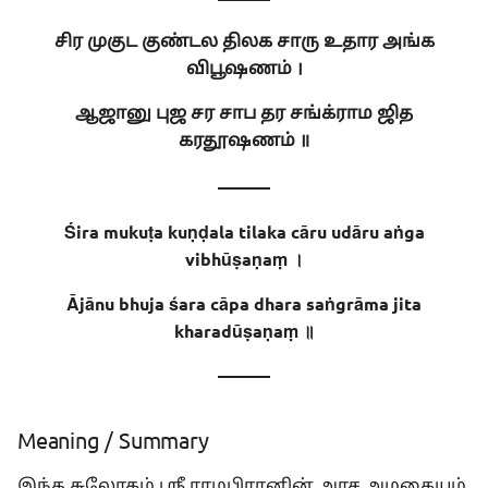
Meaning
சிர முகுட குண்டல திலக சாரு உதார அங்க
விபூஷணம் ।
Meaning of Words
ஆஜானு புஜ சர சாப தர சங்க்ராம ஜித
கரதூஷணம் ॥
———
Śira mukuṭa kuṇḍala tilaka cāru udāru aṅga
vibhūṣaṇaṃ ।
Ājānu bhuja śara cāpa dhara saṅgrāma jita
kharadūṣaṇaṃ ॥
———
Meaning / Summary
இந்த சுலோகம் ஸ்ரீ ராமபிரானின் அரச அழகையும்