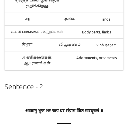
நேர்த்தியான ஒன்றைக்
குறிக்கிறது.
aṅga
अङ्ग
அங்க
Body parts, limbs
உடல் பாகங்கள், உறுப்புகள்
vibhūṣaṇaṃ
विभूषणं
விபூஷணம்
Adornments, ornaments
அணிகலன்கள்,
ஆபரணங்கள்
Sentence - 2
———
आजानु भुज शर चाप धर संग्राम जित खरदूषणं ॥
———