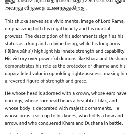
இது மிகப்பெரிய எதிர்ப்பை எதிர்கொண்டபோதும்
அவரது வீரத்தை உணர்த்துகிறது.
This shloka serves as a vivid mental image of Lord Rama,
emphasizing both his regal beauty and his martial
prowess. The description of his adornments signifies his
status as a king and a divine being, while his long arms
(‘ājānubāhu’) highlight his innate strength and capability.
His victory over powerful demons like Khara and Dushana
demonstrates his role as the protector of dharma and his
unparalleled valor in upholding righteousness, making him
a revered figure of strength and grace.
He whose head is adorned with a crown, whose ears have
earrings, whose forehead bears a beautiful Tilak, and
whose body is decorated with majestic ornaments. He
whose arms reach up to his knees, who holds a bow and
arrow, and who conquered Khara and Dushana in battle.