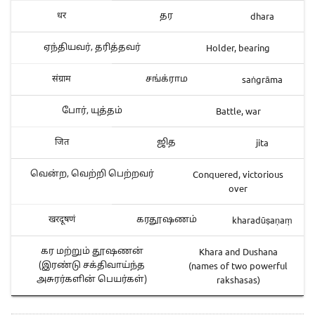
dhara
धर
தர
Holder, bearing
ஏந்தியவர், தரித்தவர்
saṅgrāma
संग्राम
சங்க்ராம
Battle, war
போர், யுத்தம்
jita
जित
ஜித
Conquered, victorious
வென்ற, வெற்றி பெற்றவர்
over
kharadūṣaṇaṃ
खरदूषणं
கரதூஷணம்
Khara and Dushana
கர மற்றும் தூஷணன்
(names of two powerful
(இரண்டு சக்திவாய்ந்த
rakshasas)
அசுரர்களின் பெயர்கள்)