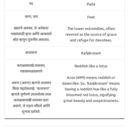
Pada
पद
Feet
चरण, पाय
The lower extremities, often
खालचे अवयव, जे अनेकदा
revered as the source of grace
भक्तांसाठी कृपा आणि आश्रयाचे
and refuge for devotees.
स्रोत म्हणून पूजनीय असतात.
Kañjāruṇaṁ
कंजारुणं
Reddish like a lotus
कमळासारखे लालसर,
रक्तकमळाप्रमाणे
Arun (अरुण) means reddish or
dawn-like. So, ‘Kanjārunam’ means
अरुण (अरुण) म्हणजे लालसर
having a reddish hue like a fully
किंवा पहाटेसारखे. ‘कंजारुणं’
bloomed red lotus, signifying
म्हणजे पूर्णपणे उमललेल्या लाल
great beauty and auspiciousness.
कमळासारखी लालसर छटा
असणे, जे महान सौंदर्य आणि
शुभत्व दर्शवते.