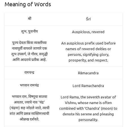
Meaning of Words
Śrī
श्री
Auspicious, revered
शुभ, पूजनीय
An auspicious prefix used before
पूज्य देवता किंवा व्यक्तींच्या
names of revered deities or
नावापूर्वी वापरले जाणारे एक
persons, signifying glory,
शुभ उपसर्ग, जे गौरव, समृद्धी
prosperity, and respect.
आणि आदराचे प्रतीक आहे.
Rāmacandra
रामचन्द्र
Lord Ramachandra
भगवान रामचंद्र
Lord Rama, the seventh avatar of
भगवान राम, विष्णूचा सातवा
Vishnu, whose name is often
अवतार, ज्याचे नाव ‘चंद्र’
combined with ‘Chandra’ (moon) to
(चंद्रमा) सह जोडले जाते, त्याची
denote his serene and pleasing
शांत आणि प्रसन्न व्यक्तिमत्त्वाची
personality.
ओळख दर्शवते.