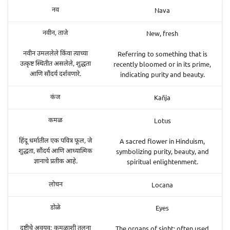
Nava
नव
New, fresh
नवीन, ताजे
Referring to something that is
नवीन उमललेले किंवा त्याच्या
recently bloomed or in its prime,
उत्कृष्ट स्थितीत असलेले, शुद्धता
indicating purity and beauty.
आणि सौंदर्य दर्शवणारे.
Kañja
कंज
Lotus
कमळ
A sacred flower in Hinduism,
हिंदू धर्मातील एक पवित्र फूल, जे
symbolizing purity, beauty, and
शुद्धता, सौंदर्य आणि आध्यात्मिक
spiritual enlightenment.
ज्ञानाचे प्रतीक आहे.
Locana
लोचन
Eyes
डोळे
The organs of sight; often used
दृष्टीचे अवयव; कमळाशी तुलना