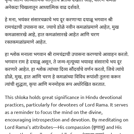
कृपा आणि आध्यात्मिक जागृतीचे प्रतीक देखील आहे, कारण कमळ
अनेकदा चिखलातून आध्यात्मिक वाढ दर्शवते.
हे मना, भयंकर संसारचक्राचे भय दूर करणाऱ्या दयाळू भगवान श्री
रामचंद्राची उपासना कर. ज्याचे डोळे नवीन कमळांप्रमाणे आहेत, मुख
कमळासारखे आहे, हात कमळांसारखे आहेत आणि चरण
रक्तकमळांप्रमाणे आहेत.
हा श्लोक मनाला भगवान श्री रामचंद्राची उपासना करण्याचे आवाहन करतो.
भगवान राम हे दयाळू असून, ते जन्म-मृत्यूच्या भयावह संसाराचे भय दूर
करणारे आहेत. हा श्लोक त्यांच्या दिव्य सौंदर्याचे वर्णन करतो, जिथे त्यांचे
डोळे, मुख, हात आणि चरण हे कमळांच्या विविध रूपांशी तुलना करून
त्यांची शुद्धता, कृपा आणि मनमोहक रूप अधोरेखित करतात.
This shloka holds great significance in Hindu devotional
practices, particularly for devotees of Lord Rama. It serves
as a reminder to focus the mind on the divine,
encouraging introspection and devotion. By meditating on
Lord Rama’s attributes—His compassion (कृपालु) and His