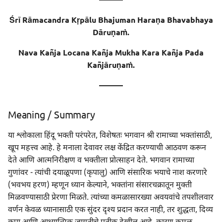
Meaning
Śrī Rāmacandra Kṛpālu Bhajuman Haraṇa Bhavabhaya
Dāruṇaṁ.
Meaning of Words
Nava Kañja Locana Kañja Mukha Kara Kañja Pada
Kañjāruṇaṁ.
———
Meaning / Summary
या श्लोकाला हिंदू भक्ती परंपरेत, विशेषतः भगवान श्री रामाच्या भक्तांसाठी,
खूप महत्त्व आहे. हे मनाला देवावर लक्ष केंद्रित करण्याची आठवण करून
देते आणि आत्मनिरीक्षण व भक्तीला प्रोत्साहन देते. भगवान रामाच्या
गुणांवर - त्यांची दयाळूपणा (कृपालु) आणि संसारिक भयाचे नाश करणारे
(भवभय हरण) म्हणून ध्यान केल्याने, भक्तांना संसारचक्रातून मुक्ती
मिळवण्यासाठी प्रेरणा मिळते. त्यांच्या कमळासारख्या अवयवांचे तपशीलवार
वर्णन केवळ ध्यानासाठी एक सुंदर दृश्य प्रदान करत नाही, तर शुद्धता, दिव्य