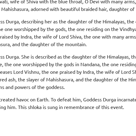
vati, wife of Shiva with the blue throat, O Devi with many arms
of Mahishasura, adorned with beautiful braided hair, daughter of
ss Durga, describing her as the daughter of the Himalayas, the
the one worshipped by the gods, the one residing on the Vindh
raised by Indra, the wife of Lord Shiva, the one with many arms
asura, and the daughter of the mountain.
ss Durga. She is described as the daughter of the Himalayas, t
se, the one worshipped by the gods in Nandana, the one residin
ases Lord Vishnu, the one praised by Indra, the wife of Lord S
red ash, the slayer of Mahishasura, and the daughter of the Him
rms and powers of the goddess.
eated havoc on Earth. To defeat him, Goddess Durga incarnat
ying him. This shloka is sung in remembrance of this event.