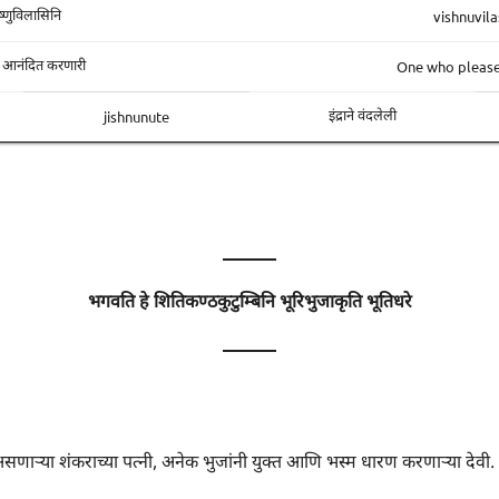
vishnuvila
ष्णुविलासिनि
One who please
ना आनंदित करणारी
jishnunute
इंद्राने वंदलेली
———
भगवति हे शितिकण्ठकुटुम्बिनि भूरिभुजाकृति भूतिधरे
———
असणाऱ्या शंकराच्या पत्नी, अनेक भुजांनी युक्त आणि भस्म धारण करणाऱ्या देवी.