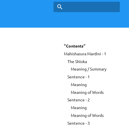
Type to start searching
"Contents"
Mahishasura Mardini - 1
The Shloka
Meaning / Summary
Sentence - 1
Meaning
Meaning of Words
Sentence - 2
Meaning
Meaning of Words
Sentence - 3