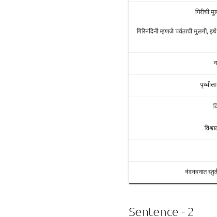
गिरीची मु
गिरिनंदिनी म्हणजे पर्वताची मुलगी, इ
न
पृथ्वी
व
विश्व
नंदनवनात स्तुत
Sentence - 2