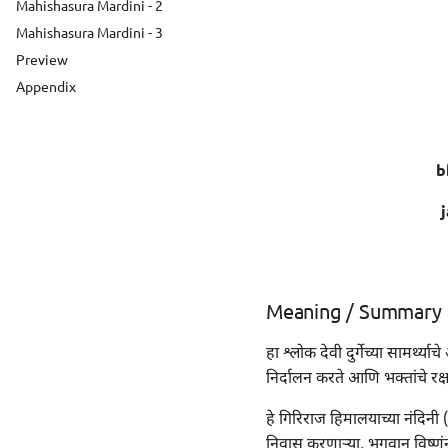
Mahishasura Mardini - 2
Mahishasura Mardini - 3
Preview
Appendix
b
Meaning / Summary
हा श्लोक देवी दुर्गेच्या सामर्थ्य
निर्दालन करते आणि भक्तांचे रक
हे गिरिराज हिमालयाच्या नंदिनी (
निवास करणाऱ्या, भगवान विष्णूंना