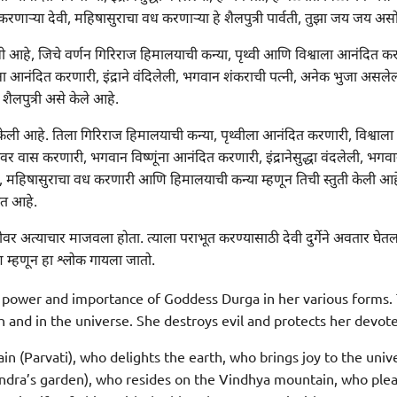
रणाऱ्या देवी, महिषासुराचा वध करणाऱ्या हे शैलपुत्री पार्वती, तुझा जय जय अस
 केली आहे, जिचे वर्णन गिरिराज हिमालयाची कन्या, पृथ्वी आणि विश्वाला आनंदित करणा
ंना आनंदित करणारी, इंद्राने वंदिलेली, भगवान शंकराची पत्नी, अनेक भुजा असल
लपुत्री असे केले आहे.
्तुती केली आहे. तिला गिरिराज हिमालयाची कन्या, पृथ्वीला आनंदित करणारी, विश्व
र्वतावर वास करणारी, भगवान विष्णूंना आनंदित करणारी, इंद्रानेसुद्धा वंदलेली, भग
महिषासुराचा वध करणारी आणि हिमालयाची कन्या म्हणून तिची स्तुती केली आहे.
कात आहे.
थ्वीवर अत्याचार माजवला होता. त्याला पराभूत करण्यासाठी देवी दुर्गेने अवतार 
ण म्हणून हा श्लोक गायला जातो.
e power and importance of Goddess Durga in her various forms. 
h and in the universe. She destroys evil and protects her devot
n (Parvati), who delights the earth, who brings joy to the uni
Indra’s garden), who resides on the Vindhya mountain, who plea