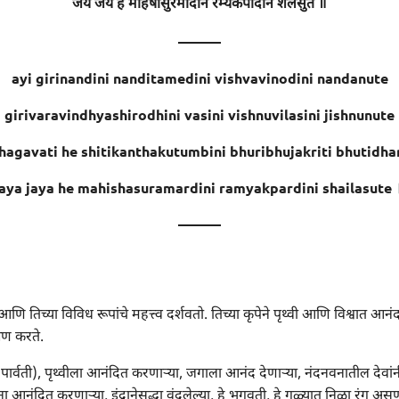
जय जय हे महिषासुरमर्दिनि रम्यकपर्दिनि शैलसुते ॥
———
ayi girinandini nanditamedini vishvavinodini nandanute
girivaravindhyashirodhini vasini vishnuvilasini jishnunute
hagavati he shitikanthakutumbini bhuribhujakriti bhutidha
jaya jaya he mahishasuramardini ramyakpardini shailasute 
———
ाचे आणि तिच्या विविध रूपांचे महत्त्व दर्शवतो. तिच्या कृपेने पृथ्वी आणि विश्वात आनंद
्षण करते.
पार्वती), पृथ्वीला आनंदित करणाऱ्या, जगाला आनंद देणाऱ्या, नंदनवनातील देवांनीसु
 आनंदित करणाऱ्या, इंद्रानेसुद्धा वंदलेल्या, हे भगवती, हे गळ्यात निळा रंग असण