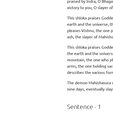
praised by Indra, O Bhaga
victory to you, O slayer 
This shloka praises Godde
earth and the universe, 
pleases Vishnu, the one p
ash, the slayer of Mahish
This shloka praises Godde
the earth and the univer
mountain, the one who ple
arms, the one holding sac
describes the various fo
The demon Mahishasura cr
nine days, eventually sla
Sentence - 1