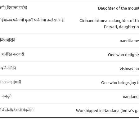
Daughter of the mount
लगी (हिमालय पर्वत)
Girinandini means daughter of th
थे हिमालय पर्वताची मुलगी पार्वतीचा उल्लेख आहे.
Parvati, daughter o
nanditame
न्दितमेदिनि
One who delights
ला आनंदित करणारी
vishvavino
िश्वविनोदिनि
One who brings joy t
ाला आनंद देणारी
nandanu
नन्दनुते
Worshipped in Nandana (Indra’s 
ी केलेली/देवांनी वंदलेली