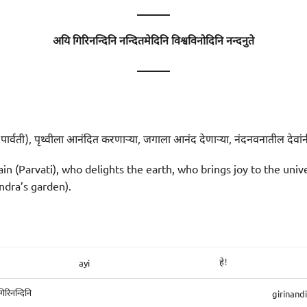
———
अयि गिरिनन्दिनि नन्दितमेदिनि विश्वविनोदिनि नन्दनुते
———
पार्वती), पृथ्वीला आनंदित करणाऱ्या, जगाला आनंद देणाऱ्या, नंदनवनातील देवांनीस
n (Parvati), who delights the earth, who brings joy to the uni
ndra’s garden).
ayi
हे!
girinandi
गिरिनन्दिनि