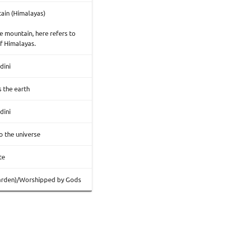
ain (Himalayas)
e mountain, here refers to
f Himalayas.
dini
 the earth
dini
o the universe
te
garden)/Worshipped by Gods