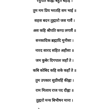
रघुपति कीह्नी बहुत बड़ाई ।
तुम मम प्रिय भरतहि सम भाई ॥
सहस बदन तुह्मारो जस गावैं ।
अस कहि श्रीपति कण्ठ लगावैं ॥
सनकादिक ब्रह्मादि मुनीसा ।
नारद सारद सहित अहीसा ॥
जम कुबेर दिगपाल जहाँ ते ।
कबि कोबिद कहि सके कहाँ ते ॥
तुम उपकार सुग्रीवहिं कीह्ना ।
राम मिलाय राज पद दीह्ना ॥
तुह्मरो मन्त्र बिभीषन माना ।