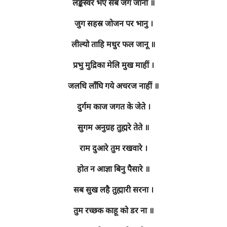
लङ्केस्वर भए सब जग जाना ॥
जुग सहस्र जोजन पर भानु ।
लील्यो ताहि मधुर फल जानू ॥
प्रभु मुद्रिका मेलि मुख माहीं ।
जलधि लाँघि गये अचरज नाहीं ॥
दुर्गम काज जगत के जेते ।
सुगम अनुग्रह तुह्मरे तेते ॥
राम दुआरे तुम रखवारे ।
होत न आज्ञा बिनु पैसारे ॥
सब सुख लहै तुह्मारी सरना ।
तुम रच्छक काहू को डर ना ॥