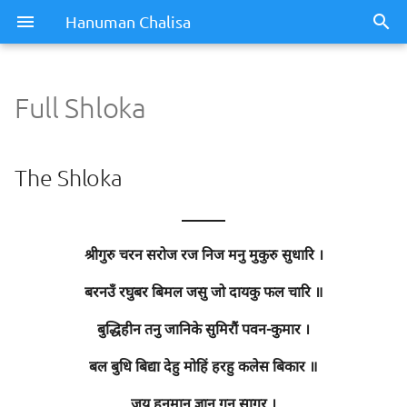
Hanuman Chalisa
Full Shloka
Full Shloka
The Shloka
The Shloka
Meaning / Summary
———
श्रीगुरु चरन सरोज रज निज मनु मुकुरु सुधारि ।
बरनउँ रघुबर बिमल जसु जो दायकु फल चारि ॥
बुद्धिहीन तनु जानिके सुमिरौं पवन-कुमार ।
बल बुधि बिद्या देहु मोहिं हरहु कलेस बिकार ॥
जय हनुमान ज्ञान गुन सागर ।