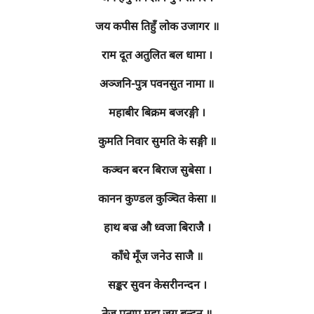
जय कपीस तिहुँ लोक उजागर ॥
राम दूत अतुलित बल धामा ।
अञ्जनि-पुत्र पवनसुत नामा ॥
महाबीर बिक्रम बजरङ्गी ।
कुमति निवार सुमति के सङ्गी ॥
कञ्चन बरन बिराज सुबेसा ।
कानन कुण्डल कुञ्चित केसा ॥
हाथ बज्र औ ध्वजा बिराजै ।
काँधे मूँज जनेउ साजै ॥
सङ्कर सुवन केसरीनन्दन ।