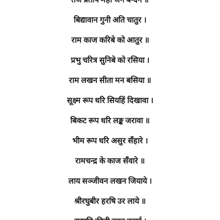
तेज प्रताप महा जग बन्दन ॥
बिद्यावान गुनी अति चातुर ।
राम काज करिबे को आतुर ॥
प्रभु चरित्र सुनिबे को रसिया ।
राम लखन सीता मन बसिया ॥
सूक्ष्म रूप धरि सियहिं दिखावा ।
बिकट रूप धरि लङ्क जरावा ॥
भीम रूप धरि असुर सँहारे ।
रामचन्द्र के काज सँवारे ॥
लाय सञ्जीवन लखन जियाये ।
श्रीरघुबीर हरषि उर लाये ॥