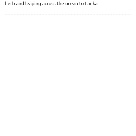
herb and leaping across the ocean to Lanka.
"Next"
Hanuman Chalisa - Doha - 1
© Copyright MMXXVI Purnank.