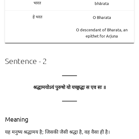
bhārata
भारत
O Bharata
हे भरत
O descendant of Bharata, an
epithet for Arjuna
Sentence - 2
———
श्रद्धामयोऽयं पुरुषो यो यच्छ्रद्धः स एव सः ॥
———
Meaning
यह मनुष्य श्रद्धामय है; जिसकी जैसी श्रद्धा है, वह वैसा ही है।