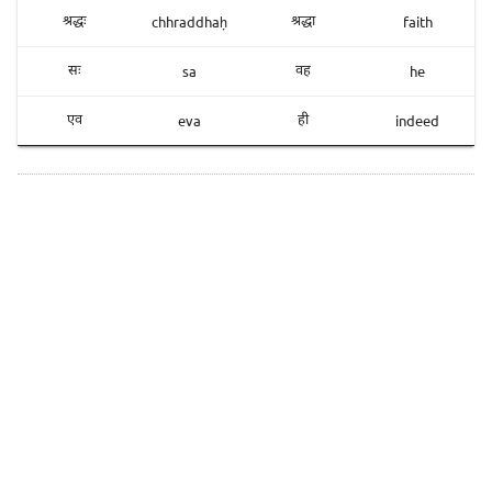
chhraddhaḥ
faith
श्रद्धः
श्रद्धा
sa
he
सः
वह
eva
indeed
एव
ही