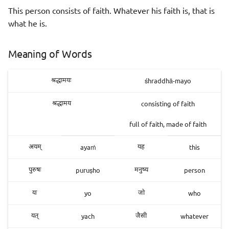
This person consists of faith. Whatever his faith is, that is
what he is.
Meaning of Words
śhraddhā-mayo
श्रद्धामयः
consisting of faith
श्रद्धामय
full of faith, made of faith
ayaṁ
this
अयम्
यह
puruṣho
person
पुरुषः
मनुष्य
yo
who
यः
जो
yach
whatever
यत्
जैसी