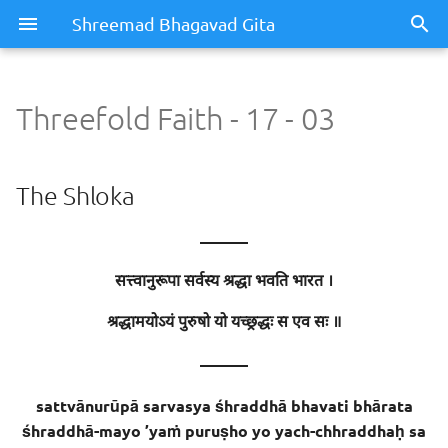
Shreemad Bhagavad Gita
Threefold Faith - 17 - 03
Threefold Faith - 17 - 03
The Shloka
The Shloka
Meaning / Summary
———
सत्त्वानुरूपा सर्वस्य श्रद्धा भवति भारत ।
Sentence - 1
श्रद्धामयोऽयं पुरुषो यो यच्छ्रद्धः स एव सः ॥
Meaning
———
Meaning of Words
sattvānurūpā sarvasya śhraddhā bhavati bhārata
śhraddhā-mayo ’yaṁ puruṣho yo yach-chhraddhaḥ sa
Sentence - 2