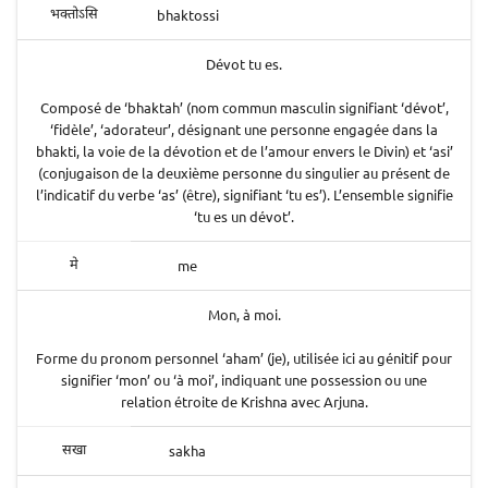
bhaktossi
भक्तोऽसि
Dévot tu es.
Composé de ‘bhaktah’ (nom commun masculin signifiant ‘dévot’,
‘fidèle’, ‘adorateur’, désignant une personne engagée dans la
bhakti, la voie de la dévotion et de l’amour envers le Divin) et ‘asi’
(conjugaison de la deuxième personne du singulier au présent de
l’indicatif du verbe ‘as’ (être), signifiant ‘tu es’). L’ensemble signifie
‘tu es un dévot’.
me
मे
Mon, à moi.
Forme du pronom personnel ‘aham’ (je), utilisée ici au génitif pour
signifier ‘mon’ ou ‘à moi’, indiquant une possession ou une
relation étroite de Krishna avec Arjuna.
sakha
सखा