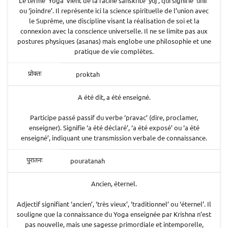
Le terme ‘Yoga’ vient de la racine sanskrite ‘yuj’, qui signifie ‘unir’
ou ‘joindre’. Il représente ici la science spirituelle de l’union avec
le Suprême, une discipline visant la réalisation de soi et la
connexion avec la conscience universelle. Il ne se limite pas aux
postures physiques (asanas) mais englobe une philosophie et une
pratique de vie complètes.
proktah
प्रोक्तः
A été dit, a été enseigné.
Participe passé passif du verbe ‘pravac’ (dire, proclamer,
enseigner). Signifie ‘a été déclaré’, ‘a été exposé’ ou ‘a été
enseigné’, indiquant une transmission verbale de connaissance.
pouratanah
पुरातनः
Ancien, éternel.
Adjectif signifiant ‘ancien’, ‘très vieux’, ‘traditionnel’ ou ‘éternel’. Il
souligne que la connaissance du Yoga enseignée par Krishna n’est
pas nouvelle, mais une sagesse primordiale et intemporelle,